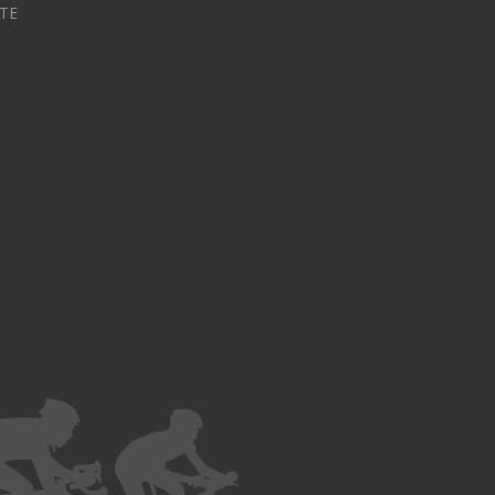
TE
Droit de la famille - Avocat à Strasbourg
Droit pénal - Avocat à Strasbourg
Droit des victimes - Avocat à Strasbourg
Droit immobilier - Avocat à Strasbourg
Droit du travail - Avocat à Strasbourg
Droit des contrats - Avocat à Strasbourg
UCHS
Recouvrement des créances - Avocat à
FUCHS -
Strasbourg
Postulation et substitution - Avocat à
g -
Strasbourg