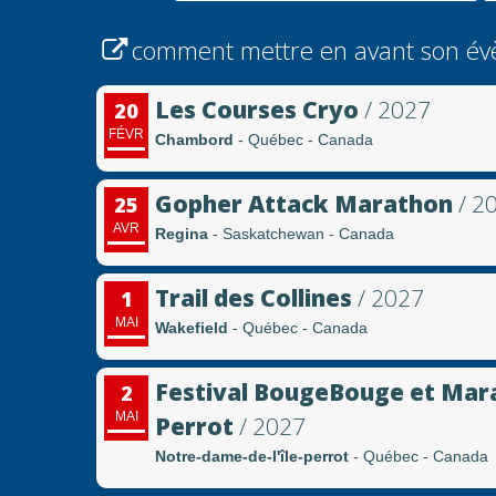
comment mettre en avant son év
Les Courses Cryo
/ 2027
20
FÉVR
Chambord
- Québec - Canada
Gopher Attack Marathon
/ 2
25
AVR
Regina
- Saskatchewan - Canada
Trail des Collines
/ 2027
1
MAI
Wakefield
- Québec - Canada
Festival BougeBouge et Marat
2
MAI
Perrot
/ 2027
Notre-dame-de-l'île-perrot
- Québec - Canada