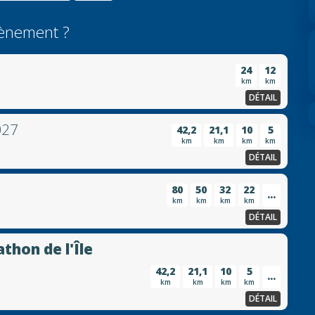
ènement ?
24
12
km
km
DÉTAIL
027
42,2
21,1
10
5
km
km
km
km
DÉTAIL
80
50
32
22
...
km
km
km
km
DÉTAIL
hon de l'Île
42,2
21,1
10
5
...
km
km
km
km
DÉTAIL