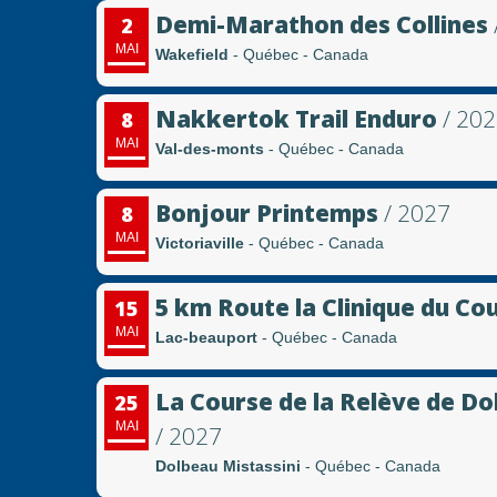
Demi-Marathon des Collines
2
MAI
Wakefield
- Québec - Canada
Nakkertok Trail Enduro
/ 20
8
MAI
Val-des-monts
- Québec - Canada
Bonjour Printemps
/ 2027
8
MAI
Victoriaville
- Québec - Canada
5 km Route la Clinique du Co
15
MAI
Lac-beauport
- Québec - Canada
La Course de la Relève de Do
25
MAI
/ 2027
Dolbeau Mistassini
- Québec - Canada