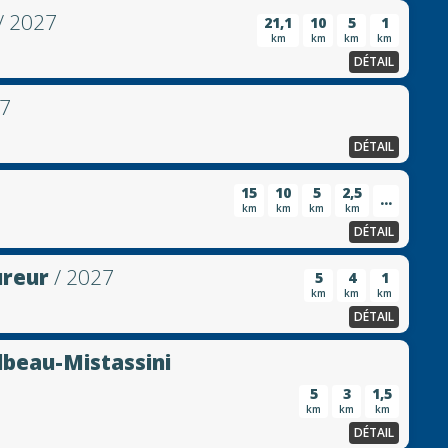
/ 2027
21,1
10
5
1
km
km
km
km
DÉTAIL
27
DÉTAIL
15
10
5
2,5
...
km
km
km
km
DÉTAIL
ureur
/ 2027
5
4
1
km
km
km
DÉTAIL
lbeau-Mistassini
5
3
1,5
km
km
km
DÉTAIL