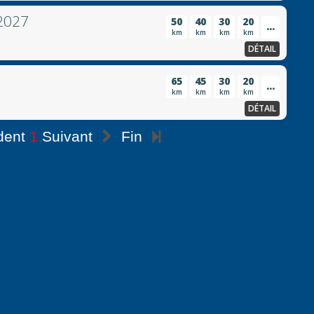
2027
50
40
30
20
...
km
km
km
km
DÉTAIL
65
45
30
20
...
km
km
km
km
DÉTAIL
dent
1
Suivant
Fin