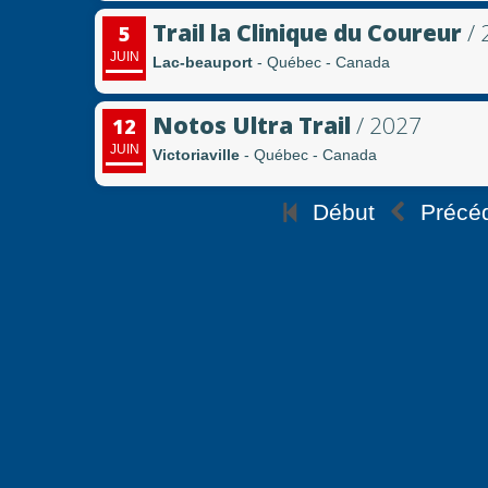
Trail la Clinique du Coureur
/ 
5
JUIN
Lac-beauport
- Québec - Canada
Notos Ultra Trail
/ 2027
12
JUIN
Victoriaville
- Québec - Canada
Début
Précé