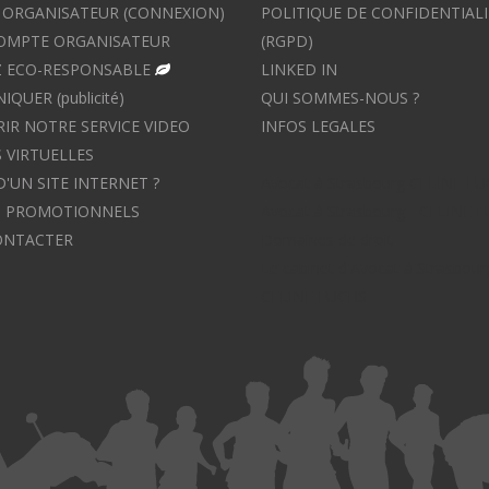
ORGANISATEUR (CONNEXION)
POLITIQUE DE CONFIDENTIALI
OMPTE ORGANISATEUR
(RGPD)
 ECO-RESPONSABLE
LINKED IN
UER (publicité)
QUI SOMMES-NOUS ?
IR NOTRE SERVICE VIDEO
INFOS LEGALES
 VIRTUELLES
D'UN SITE INTERNET ?
Avocat à Strasbourg CELINE F
S PROMOTIONNELS
Avocat à Strasbourg - CELINE 
ONTACTER
Domaines de droit
Le cabinet d'Avocat à Strasbour
CELINE FUCHS