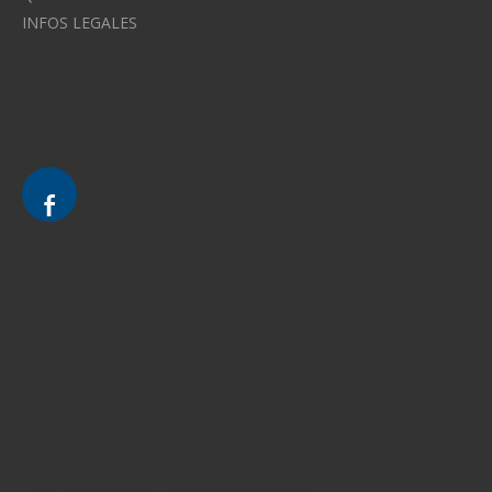
INFOS LEGALES
Avocat à Strasbourg CELINE FUCHS
Avocat à Strasbourg - CELINE FUCHS - Domaines de droit
Le cabinet d'Avocat à Strasbourg - CELINE FUCHS
Divorce - Avocat à Strasbourg
Droit de la famille - Avocat à Strasbourg
Droit pénal - Avocat à Strasbourg
Droit des victimes - Avocat à Strasbourg
Droit immobilier - Avocat à Strasbourg
Droit du travail - Avocat à Strasbourg
Droit des contrats - Avocat à Strasbourg