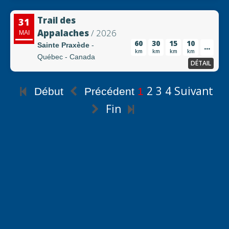
Trail des
31
Appalaches
/ 2026
MAI
60
30
15
10
Sainte Praxède
-
...
km
km
km
km
Québec - Canada
DÉTAIL
2
3
4
Suivant
Début
Précédent
1
Fin