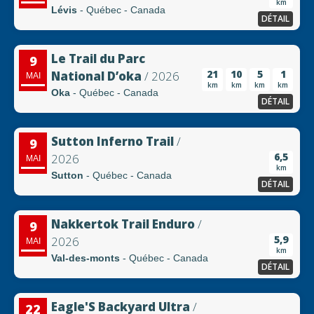
km
Lévis
- Québec - Canada
DÉTAIL
Le Trail du Parc
9
21
10
5
1
National D’oka
/ 2026
MAI
km
km
km
km
Oka
- Québec - Canada
DÉTAIL
Sutton Inferno Trail
/
9
6,5
2026
MAI
km
Sutton
- Québec - Canada
DÉTAIL
Nakkertok Trail Enduro
/
9
5,9
2026
MAI
km
Val-des-monts
- Québec - Canada
DÉTAIL
Eagle'S Backyard Ultra
/
22