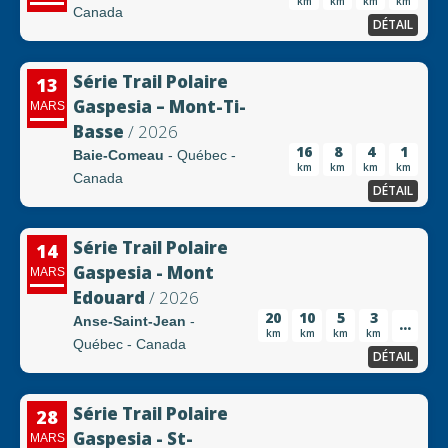
km
km
km
km
Canada
DÉTAIL
Série Trail Polaire
13
Gaspesia – Mont-Ti-
MARS
Basse
/ 2026
16
8
4
1
Baie-Comeau
- Québec -
km
km
km
km
Canada
DÉTAIL
Série Trail Polaire
14
Gaspesia - Mont
MARS
Edouard
/ 2026
20
10
5
3
Anse-Saint-Jean
-
...
km
km
km
km
Québec - Canada
DÉTAIL
Série Trail Polaire
28
Gaspesia - St-
MARS