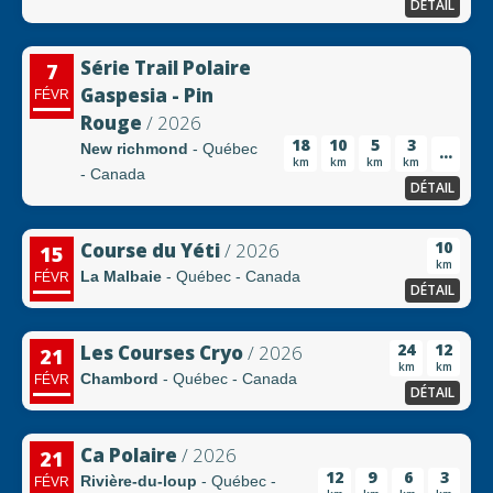
DÉTAIL
Série Trail Polaire
7
Gaspesia - Pin
FÉVR
Rouge
/ 2026
18
10
5
3
New richmond
- Québec
...
km
km
km
km
- Canada
DÉTAIL
10
Course du Yéti
/ 2026
15
km
La Malbaie
- Québec - Canada
FÉVR
DÉTAIL
24
12
Les Courses Cryo
/ 2026
21
km
km
Chambord
- Québec - Canada
FÉVR
DÉTAIL
Ca Polaire
/ 2026
21
12
9
6
3
Rivière-du-loup
- Québec -
FÉVR