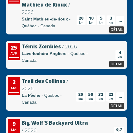
Mathieu de Rioux
/
2026
20
10
5
3
Saint Mathieu-de-rioux
-
...
km
km
km
km
Québec - Canada
DÉTAIL
Témis Zombies
/ 2026
25
4
Laverlochère-Angliers
- Québec -
AVR
km
Canada
DÉTAIL
Trail des Collines
/
2
2026
MAI
80
50
32
22
La Pêche
- Québec -
...
km
km
km
km
Canada
DÉTAIL
Big Wolf'S Backyard Ultra
9
6,7
/ 2026
MAI