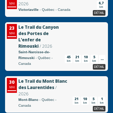
6,7
2026
MAI
km
Victoriaville
- Québec - Canada
DÉTAIL
Le Trail du Canyon
23
des Portes de
MAI
L’enfer de
Rimouski
/ 2026
Saint-Narcisse-de-
45
21
10
5
Rimouski
- Québec -
...
km
km
km
km
Canada
DÉTAIL
Le Trail du Mont Blanc
30
des Laurentides
/
MAI
2026
21
10
5
1
Mont-Blanc
- Québec -
km
km
km
km
Canada
DÉTAIL