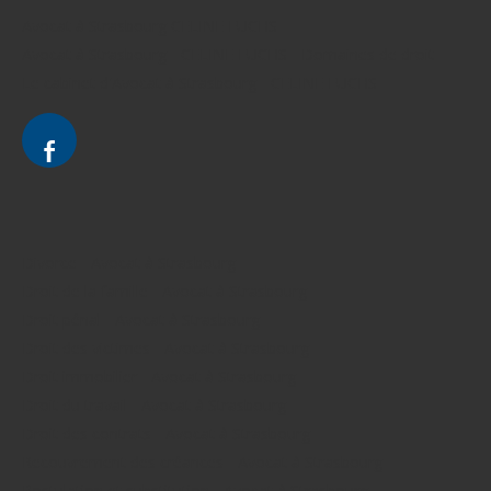
Avocat à Strasbourg CELINE FUCHS
Avocat à Strasbourg - CELINE FUCHS - Domaines de droit
Le cabinet d'Avocat à Strasbourg - CELINE FUCHS
Divorce - Avocat à Strasbourg
Droit de la famille - Avocat à Strasbourg
Droit pénal - Avocat à Strasbourg
Droit des victimes - Avocat à Strasbourg
Droit immobilier - Avocat à Strasbourg
Droit du travail - Avocat à Strasbourg
Droit des contrats - Avocat à Strasbourg
Recouvrement des créances - Avocat à Strasbourg
Postulation et substitution - Avocat à Strasbourg