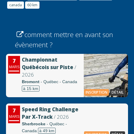
canada
60 km
comment mettre en avant son
évènement ?
Championnat
7
Québécois sur Piste
/
MARS
2026
Bromont
- Québec - Canada
à 15 km
INSCRIPTION
DÉTAIL
Speed Ring Challenge
7
Par X-Track
/ 2026
MARS
Sherbrooke
- Québec -
Canada
à 49 km