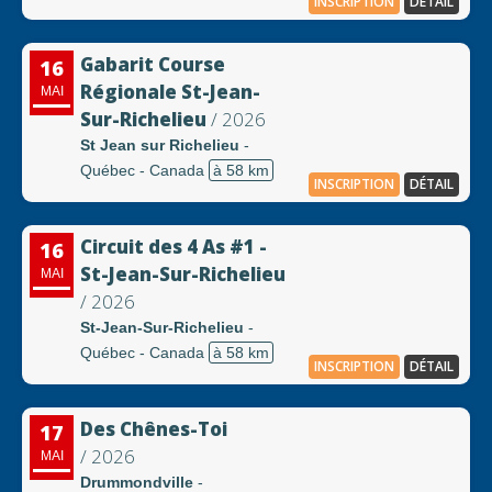
INSCRIPTION
DÉTAIL
Gabarit Course
16
Régionale St-Jean-
MAI
Sur-Richelieu
/ 2026
St Jean sur Richelieu
-
Québec - Canada
à 58 km
INSCRIPTION
DÉTAIL
Circuit des 4 As #1 -
16
St-Jean-Sur-Richelieu
MAI
/ 2026
St-Jean-Sur-Richelieu
-
Québec - Canada
à 58 km
INSCRIPTION
DÉTAIL
Des Chênes-Toi
17
/ 2026
MAI
Drummondville
-