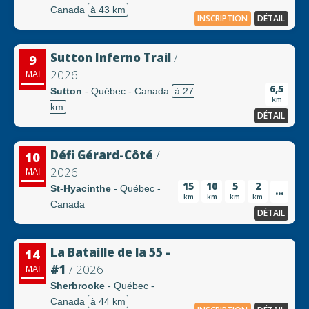
Canada
à 43 km
INSCRIPTION
DÉTAIL
Sutton Inferno Trail
/
9
2026
MAI
6,5
Sutton
- Québec - Canada
à 27
km
km
DÉTAIL
Défi Gérard-Côté
/
10
2026
MAI
15
10
5
2
St-Hyacinthe
- Québec -
...
km
km
km
km
Canada
DÉTAIL
La Bataille de la 55 -
14
#1
/ 2026
MAI
Sherbrooke
- Québec -
Canada
à 44 km