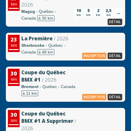
2026
MAI
10
5
2
2,5
Magog
- Québec -
...
km
km
km
km
Canada
à 30 km
DÉTAIL
La Première
/ 2026
23
Sherbrooke
- Québec -
MAI
Canada
à 48 km
INSCRIPTION
DÉTAIL
Coupe du Québec
30
BMX #1
/ 2026
MAI
Bromont
- Québec - Canada
à 11 km
INSCRIPTION
DÉTAIL
Coupe du Québec
30
BMX #1 A Supprimer
/
MAI
2026