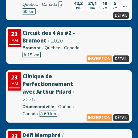
42,2
21,1
10
5
Québec - Canada
à
...
km
km
km
km
60 km
DÉTAIL
Circuit des 4 As #2 -
23
Bromont
/ 2026
MAI
Bromont
- Québec - Canada
à 15 km
INSCRIPTION
DÉTAIL
Clinique de
23
Perfectionnement
MAI
avec Arthur Pilard
/
2026
Drummondville
- Québec -
Canada
à 60 km
INSCRIPTION
DÉTAIL
Défi Memphré
/
23