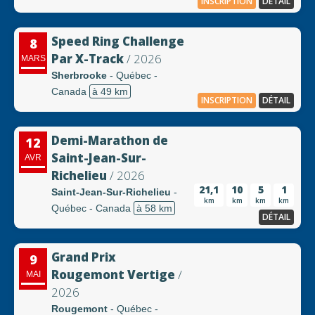
INSCRIPTION
DÉTAIL
Speed Ring Challenge
8
Par X-Track
/ 2026
MARS
Sherbrooke
- Québec -
Canada
à 49 km
INSCRIPTION
DÉTAIL
Demi-Marathon de
12
Saint-Jean-Sur-
AVR
Richelieu
/ 2026
21,1
10
5
1
Saint-Jean-Sur-Richelieu
-
km
km
km
km
Québec - Canada
à 58 km
DÉTAIL
Grand Prix
9
Rougemont Vertige
/
MAI
2026
Rougemont
- Québec -