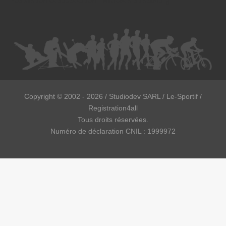
Copyright ©
2002 - 2026
/ Studiodev SARL / Le-Sportif /
Registration4all
Tous droits réservées.
Numéro de déclaration CNIL : 1999972