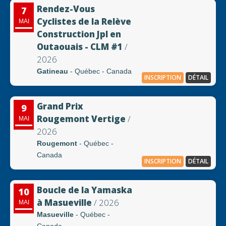
Rendez-Vous
7
Cyclistes de la Relève
MAI
Construction Jpl en
Outaouais - CLM #1
/
2026
Gatineau
- Québec - Canada
INSCRIPTION
DÉTAIL
Grand Prix
9
Rougemont Vertige
/
MAI
2026
Rougemont
- Québec -
Canada
INSCRIPTION
DÉTAIL
Boucle de la Yamaska
10
à Masueville
/ 2026
MAI
Masueville
- Québec -