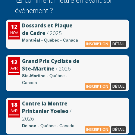
comment mettre en avant son
évènement ?
Dossards et Plaque
12
de Cadre
/ 2025
NOV
Montréal
- Québec - Canada
INSCRIPTION
DÉTAIL
Grand Prix Cycliste de
12
Ste-Martine
/ 2026
AVR
Ste-Martine
- Québec -
Canada
INSCRIPTION
DÉTAIL
Contre la Montre
18
Printanier Yoeleo
/
AVR
2026
Delson
- Québec - Canada
INSCRIPTION
DÉTAIL