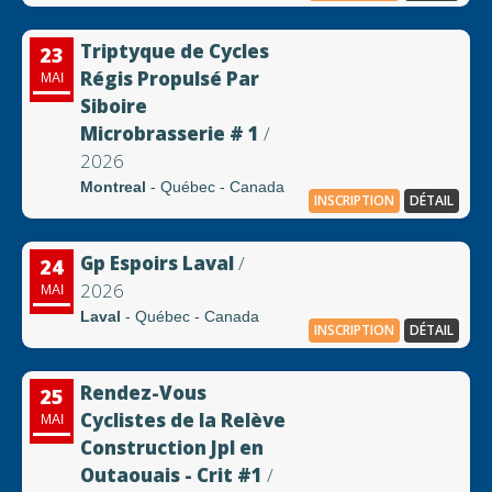
Triptyque de Cycles
23
Régis Propulsé Par
MAI
Siboire
Microbrasserie # 1
/
2026
Montreal
- Québec - Canada
INSCRIPTION
DÉTAIL
Gp Espoirs Laval
/
24
2026
MAI
Laval
- Québec - Canada
INSCRIPTION
DÉTAIL
Rendez-Vous
25
Cyclistes de la Relève
MAI
Construction Jpl en
Outaouais - Crit #1
/