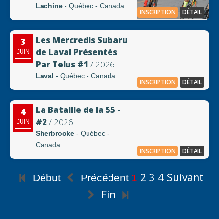
Lachine
- Québec - Canada
INSCRIPTION
DÉTAIL
Les Mercredis Subaru
3
de Laval Présentés
JUIN
Par Telus #1
/ 2026
Laval
- Québec - Canada
INSCRIPTION
DÉTAIL
La Bataille de la 55 -
4
#2
/ 2026
JUIN
Sherbrooke
- Québec -
Canada
INSCRIPTION
DÉTAIL
2
3
4
Suivant
Début
Précédent
1
Fin