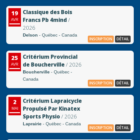
Classique des Bois
19
Francs Pb 4mind
/
AVR
2026
Delson
- Québec - Canada
INSCRIPTION
DÉTAIL
Critérium Provincial
25
de Boucherville
/ 2026
AVR
Boucherville
- Québec -
Canada
INSCRIPTION
DÉTAIL
Critérium Lapraicycle
2
Propulsé Par Kinatex
MAI
Sports Physio
/ 2026
Laprairie
- Québec - Canada
INSCRIPTION
DÉTAIL