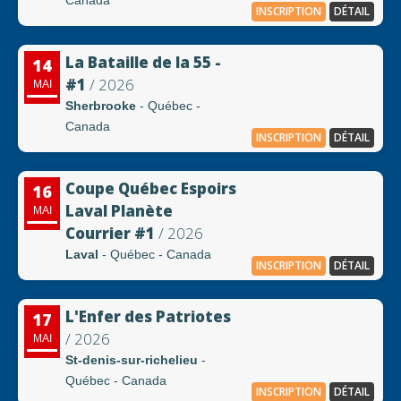
Canada
INSCRIPTION
DÉTAIL
La Bataille de la 55 -
14
#1
/ 2026
MAI
Sherbrooke
- Québec -
Canada
INSCRIPTION
DÉTAIL
Coupe Québec Espoirs
16
Laval Planète
MAI
Courrier #1
/ 2026
Laval
- Québec - Canada
INSCRIPTION
DÉTAIL
L'Enfer des Patriotes
17
/ 2026
MAI
St-denis-sur-richelieu
-
Québec - Canada
INSCRIPTION
DÉTAIL