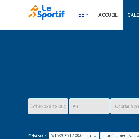
ACCUEIL
CALE
5/16/2026 12:00:00 am - ...
course à pied (sur ro
Critères :