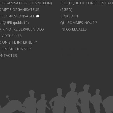
ORGANISATEUR (CONNEXION)
POLITIQUE DE CONFIDENTIALI
OMPTE ORGANISATEUR
(RGPD)
 ECO-RESPONSABLE
LINKED IN
UER (publicité)
QUI SOMMES-NOUS ?
IR NOTRE SERVICE VIDEO
INFOS LEGALES
 VIRTUELLES
D'UN SITE INTERNET ?
Avocat à Strasbourg CELINE F
S PROMOTIONNELS
Avocat à Strasbourg - CELINE 
ONTACTER
Domaines de droit
Le cabinet d'Avocat à Strasbour
CELINE FUCHS