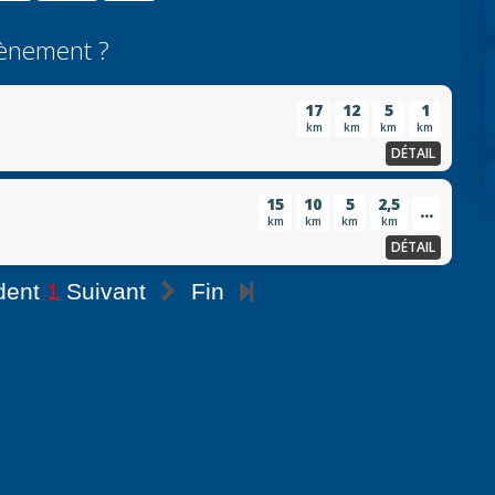
ènement ?
17
12
5
1
km
km
km
km
DÉTAIL
15
10
5
2,5
...
km
km
km
km
DÉTAIL
dent
1
Suivant
Fin