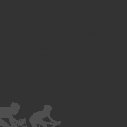
TE
Droit de la famille - Avocat à Strasbourg
Droit pénal - Avocat à Strasbourg
Droit des victimes - Avocat à Strasbourg
Droit immobilier - Avocat à Strasbourg
Droit du travail - Avocat à Strasbourg
Droit des contrats - Avocat à Strasbourg
UCHS
Recouvrement des créances - Avocat à
FUCHS -
Strasbourg
Postulation et substitution - Avocat à
g -
Strasbourg