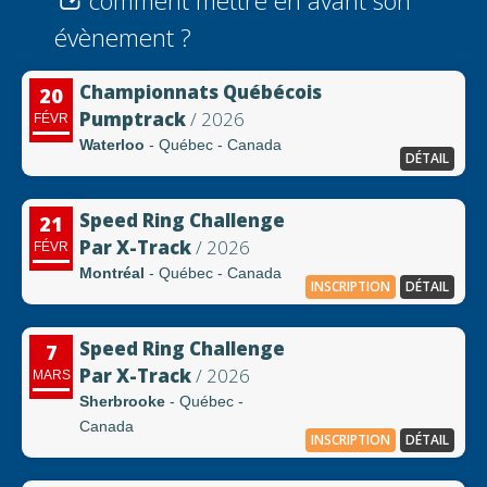
comment mettre en avant son
évènement ?
Championnats Québécois
20
Pumptrack
/ 2026
FÉVR
Waterloo
- Québec - Canada
DÉTAIL
Speed Ring Challenge
21
Par X-Track
/ 2026
FÉVR
Montréal
- Québec - Canada
INSCRIPTION
DÉTAIL
Speed Ring Challenge
7
Par X-Track
/ 2026
MARS
Sherbrooke
- Québec -
Canada
INSCRIPTION
DÉTAIL