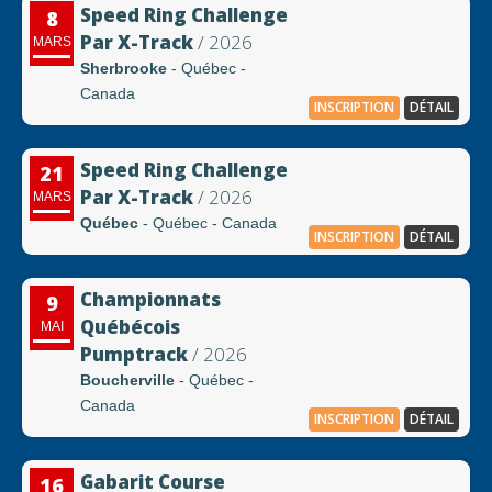
Speed Ring Challenge
8
Par X-Track
/ 2026
MARS
Sherbrooke
- Québec -
Canada
INSCRIPTION
DÉTAIL
Speed Ring Challenge
21
Par X-Track
/ 2026
MARS
Québec
- Québec - Canada
INSCRIPTION
DÉTAIL
Championnats
9
Québécois
MAI
Pumptrack
/ 2026
Boucherville
- Québec -
Canada
INSCRIPTION
DÉTAIL
Gabarit Course
16