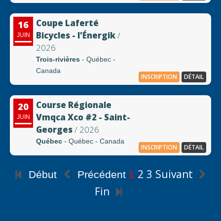
Coupe Laferté
16
Bicycles - l'Énergik
/
JUIN
2026
Trois-rivières
- Québec -
Canada
INSCRIPTION
DÉTAIL
Course Régionale
20
Vmqca Xco #2 - Saint-
JUIN
Georges
/ 2026
Québec
- Québec - Canada
INSCRIPTION
DÉTAIL
2
3
Suivant
Début
Précédent
1
Fin