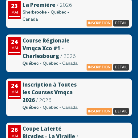
La Première
/ 2026
23
Sherbrooke
- Québec -
MAI
Canada
INSCRIPTION
DÉTAIL
Course Régionale
24
Vmqca Xco #1 -
MAI
Charlesbourg
/ 2026
Québec
- Québec - Canada
INSCRIPTION
DÉTAIL
Inscription à Toutes
24
les Courses Vmqca
MAI
2026
/ 2026
Québec
- Québec - Canada
INSCRIPTION
DÉTAIL
Coupe Laferté
26
Bicycles - La Viraille
/
MAI