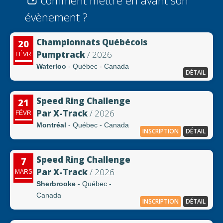
comment mettre en avant son
évènement ?
Championnats Québécois
20
Pumptrack
/ 2026
FÉVR
Waterloo
- Québec - Canada
DÉTAIL
Speed Ring Challenge
21
Par X-Track
/ 2026
FÉVR
Montréal
- Québec - Canada
INSCRIPTION
DÉTAIL
Speed Ring Challenge
7
Par X-Track
/ 2026
MARS
Sherbrooke
- Québec -
Canada
INSCRIPTION
DÉTAIL