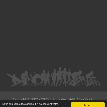
Divorce - Avocat à Strasbourg
Droit de la famille - Avocat à Strasbourg
Droit pénal - Avocat à Strasbourg
Droit des victimes - Avocat à Strasbourg
Droit immobilier - Avocat à Strasbourg
Droit du travail - Avocat à Strasbourg
Droit des contrats - Avocat à Strasbourg
Recouvrement des créances - Avocat à Strasbourg
Postulation et substitution - Avocat à Strasbourg
Copyright ©
2002 - 2026
/ Studiodev SARL / Le-Sportif /
Notre site utilise des cookies. En poursuivant votre
Registration4all
Fermer