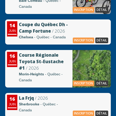
Baie Comeau
- Québec -
Canada
INSCRIPTION
DÉTAIL
Coupe du Québec Dh -
14
Camp Fortune
/ 2026
JUIN
Chelsea
- Québec - Canada
INSCRIPTION
DÉTAIL
Course Régionale
16
Toyota St-Eustache
JUIN
#1
/ 2026
Morin-Heights
- Québec -
Canada
INSCRIPTION
DÉTAIL
La Frjq
/ 2026
16
Sherbrooke
- Québec -
JUIN
Canada
INSCRIPTION
DÉTAIL