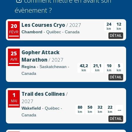
comment mettre en avant son
évènement ?
24
12
Les Courses Cryo
/ 2027
20
km
km
Chambord
- Québec - Canada
FÉVR
DÉTAIL
Gopher Attack
25
Marathon
/ 2027
AVR
42,2
21,1
10
5
Regina
- Saskatchewan -
km
km
km
km
Canada
DÉTAIL
Trail des Collines
/
1
2027
MAI
80
50
32
22
Wakefield
- Québec -
...
km
km
km
km
Canada
DÉTAIL