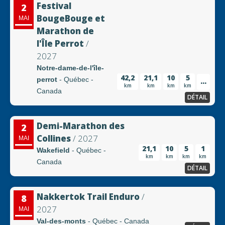
Festival
2
BougeBouge et
MAI
Marathon de
l'Île Perrot
/
2027
Notre-dame-de-l'île-
42,2
21,1
10
5
perrot
- Québec -
...
km
km
km
km
Canada
DÉTAIL
Demi-Marathon des
2
Collines
/ 2027
MAI
21,1
10
5
1
Wakefield
- Québec -
km
km
km
km
Canada
DÉTAIL
Nakkertok Trail Enduro
/
8
2027
MAI
Val-des-monts
- Québec - Canada