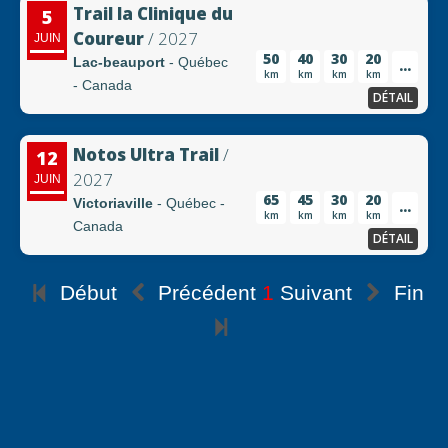
Trail la Clinique du
5
Coureur
/ 2027
JUIN
50
40
30
20
Lac-beauport
- Québec
...
km
km
km
km
- Canada
DÉTAIL
Notos Ultra Trail
/
12
2027
JUIN
65
45
30
20
Victoriaville
- Québec -
...
km
km
km
km
Canada
DÉTAIL
Début
Précédent
1
Suivant
Fin