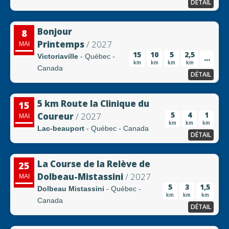
DÉTAIL
Bonjour
8
Printemps
/ 2027
MAI
15
10
5
2,5
Victoriaville
- Québec -
...
km
km
km
km
Canada
DÉTAIL
5 km Route la Clinique du
15
5
4
1
Coureur
/ 2027
MAI
km
km
km
Lac-beauport
- Québec - Canada
DÉTAIL
La Course de la Relève de
25
Dolbeau-Mistassini
/ 2027
MAI
5
3
1,5
Dolbeau Mistassini
- Québec -
km
km
km
Canada
DÉTAIL