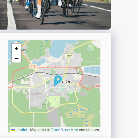
+
−
|
Map data ©
contributors
Leaflet
OpenStreetMap