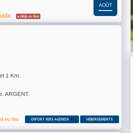
AOÛT
nada
a déjà eu lieu
et 1 Km.
me. ARGENT.
jà eu lieu
EXPORT VERS AGENDA
HÉBERGEMENTS