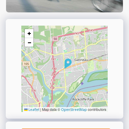
+
−
|
Map data ©
contributors
Leaflet
OpenStreetMap