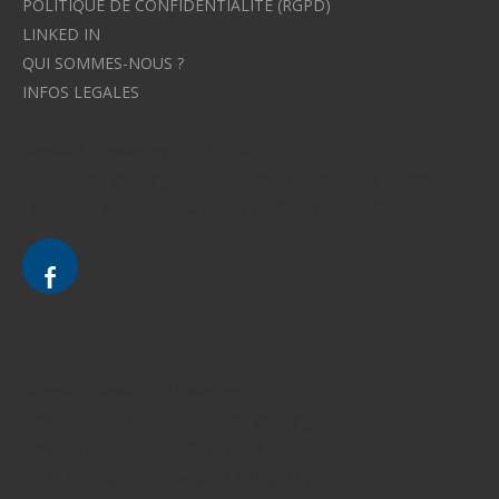
POLITIQUE DE CONFIDENTIALITE (RGPD)
LINKED IN
QUI SOMMES-NOUS ?
INFOS LEGALES
Avocat à Strasbourg CELINE FUCHS
Avocat à Strasbourg - CELINE FUCHS - Domaines de droit
Le cabinet d'Avocat à Strasbourg - CELINE FUCHS
Divorce - Avocat à Strasbourg
Droit de la famille - Avocat à Strasbourg
Droit pénal - Avocat à Strasbourg
Droit des victimes - Avocat à Strasbourg