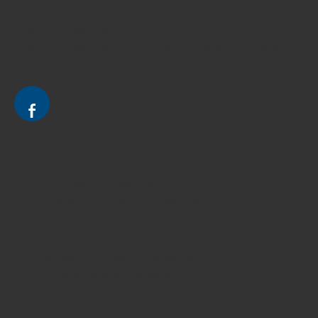
Avocat à Strasbourg CELINE FUCHS
Avocat à Strasbourg - CELINE FUCHS - Domaines de droit
Le cabinet d'Avocat à Strasbourg - CELINE FUCHS
Divorce - Avocat à Strasbourg
Droit de la famille - Avocat à Strasbourg
Droit pénal - Avocat à Strasbourg
Droit des victimes - Avocat à Strasbourg
Droit immobilier - Avocat à Strasbourg
Droit du travail - Avocat à Strasbourg
Droit des contrats - Avocat à Strasbourg
Recouvrement des créances - Avocat à Strasbourg