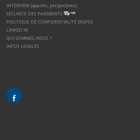
INTERVIEW (apports, perspectives)
SECURITE DES PAIEMENTS
POLITIQUE DE CONFIDENTIALITE (RGPD)
LINKED IN
QUI SOMMES-NOUS ?
INFOS LEGALES
Avocat à Strasbourg CELINE FUCHS
Avocat à Strasbourg - CELINE FUCHS - Domaines de droit
Le cabinet d'Avocat à Strasbourg - CELINE FUCHS
Divorce - Avocat à Strasbourg
Droit de la famille - Avocat à Strasbourg