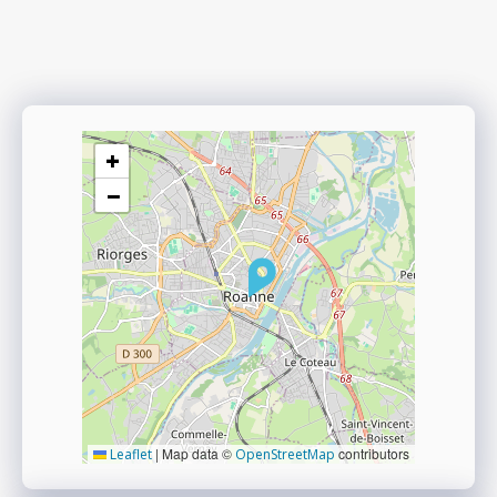
+
−
|
Map data ©
contributors
Leaflet
OpenStreetMap