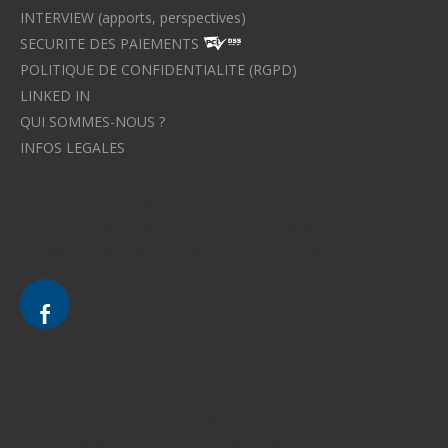
INTERVIEW (apports, perspectives)
SECURITE DES PAIEMENTS
POLITIQUE DE CONFIDENTIALITE (RGPD)
LINKED IN
QUI SOMMES-NOUS ?
INFOS LEGALES
Avocat à Strasbourg CELINE FUCHS
Avocat à Strasbourg - CELINE FUCHS - Domaines de droit
Le cabinet d'Avocat à Strasbourg - CELINE FUCHS
Divorce - Avocat à Strasbourg
Droit de la famille - Avocat à Strasbourg