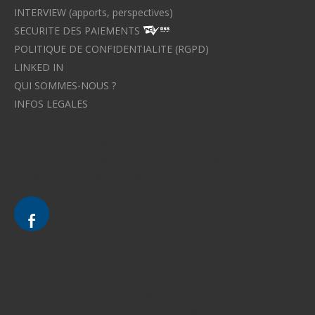
INTERVIEW (apports, perspectives)
SECURITE DES PAIEMENTS
POLITIQUE DE CONFIDENTIALITE (RGPD)
LINKED IN
QUI SOMMES-NOUS ?
INFOS LEGALES
Avocat à Strasbourg CELINE FUCHS
Avocat à Strasbourg - CELINE FUCHS - Domaines de droit
Le cabinet d'Avocat à Strasbourg - CELINE FUCHS
Divorce - Avocat à Strasbourg
Droit de la famille - Avocat à Strasbourg