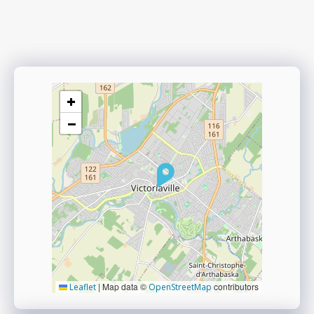
+
−
|
Map data ©
contributors
Leaflet
OpenStreetMap