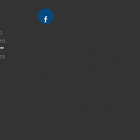
)
es)
Divorce - Avocat à Strasbourg
TE
Droit de la famille - Avocat à Strasbourg
Droit pénal - Avocat à Strasbourg
Droit des victimes - Avocat à Strasbourg
Droit immobilier - Avocat à Strasbourg
Droit du travail - Avocat à Strasbourg
Droit des contrats - Avocat à Strasbourg
UCHS
Recouvrement des créances - Avocat à
FUCHS -
Strasbourg
Postulation et substitution - Avocat à
g -
Strasbourg