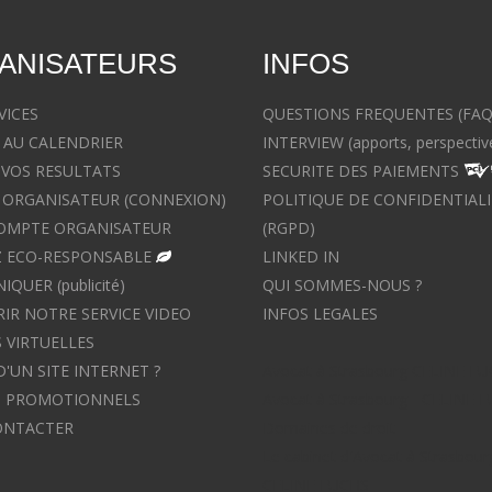
ANISATEURS
INFOS
VICES
QUESTIONS FREQUENTES (FAQ
 AU CALENDRIER
INTERVIEW (apports, perspectiv
 VOS RESULTATS
SECURITE DES PAIEMENTS
ORGANISATEUR (CONNEXION)
POLITIQUE DE CONFIDENTIALI
OMPTE ORGANISATEUR
(RGPD)
 ECO-RESPONSABLE
LINKED IN
UER (publicité)
QUI SOMMES-NOUS ?
IR NOTRE SERVICE VIDEO
INFOS LEGALES
 VIRTUELLES
D'UN SITE INTERNET ?
Avocat à Strasbourg CELINE F
S PROMOTIONNELS
Avocat à Strasbourg - CELINE 
ONTACTER
Domaines de droit
Le cabinet d'Avocat à Strasbour
CELINE FUCHS