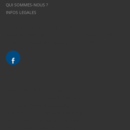
QUI SOMMES-NOUS ?
INFOS LEGALES
Avocat à Strasbourg CELINE FUCHS
Avocat à Strasbourg - CELINE FUCHS - Domaines de droit
Le cabinet d'Avocat à Strasbourg - CELINE FUCHS
Divorce - Avocat à Strasbourg
Droit de la famille - Avocat à Strasbourg
Droit pénal - Avocat à Strasbourg
Droit des victimes - Avocat à Strasbourg
Droit immobilier - Avocat à Strasbourg
Droit du travail - Avocat à Strasbourg