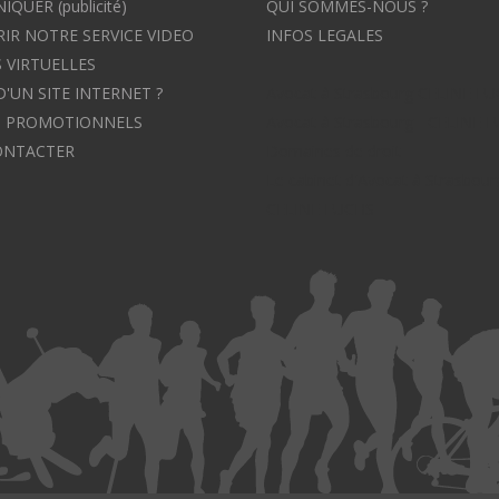
UER (publicité)
QUI SOMMES-NOUS ?
IR NOTRE SERVICE VIDEO
INFOS LEGALES
 VIRTUELLES
D'UN SITE INTERNET ?
Avocat à Strasbourg CELINE F
S PROMOTIONNELS
Avocat à Strasbourg - CELINE 
ONTACTER
Domaines de droit
Le cabinet d'Avocat à Strasbour
CELINE FUCHS