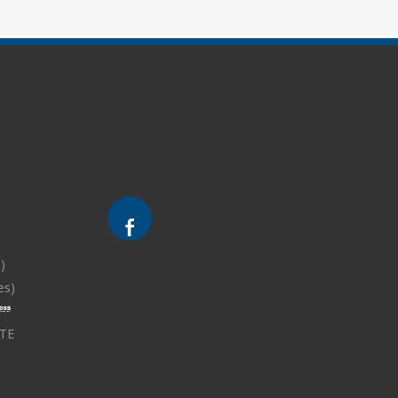
)
es)
Divorce - Avocat à Strasbourg
TE
Droit de la famille - Avocat à Strasbourg
Droit pénal - Avocat à Strasbourg
Droit des victimes - Avocat à Strasbourg