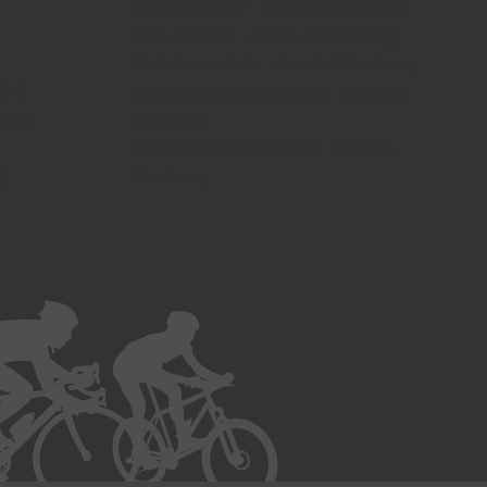
Droit immobilier - Avocat à Strasbourg
Droit du travail - Avocat à Strasbourg
Droit des contrats - Avocat à Strasbourg
UCHS
Recouvrement des créances - Avocat à
FUCHS -
Strasbourg
Postulation et substitution - Avocat à
g -
Strasbourg