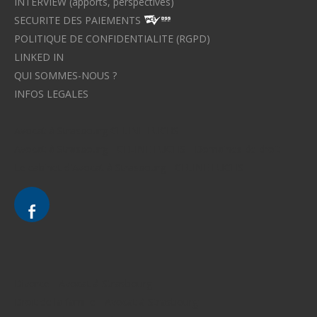
INTERVIEW (apports, perspectives)
SECURITE DES PAIEMENTS
POLITIQUE DE CONFIDENTIALITE (RGPD)
LINKED IN
QUI SOMMES-NOUS ?
INFOS LEGALES
Avocat à Strasbourg CELINE FUCHS
Avocat à Strasbourg - CELINE FUCHS - Domaines de droit
Le cabinet d'Avocat à Strasbourg - CELINE FUCHS
Divorce - Avocat à Strasbourg
Droit de la famille - Avocat à Strasbourg