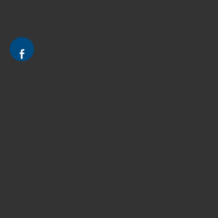
Avocat à Strasbourg - CELINE FUCHS - Domaines de droit
Le cabinet d'Avocat à Strasbourg - CELINE FUCHS
Divorce - Avocat à Strasbourg
Droit de la famille - Avocat à Strasbourg
Droit pénal - Avocat à Strasbourg
Droit des victimes - Avocat à Strasbourg
Droit immobilier - Avocat à Strasbourg
Droit du travail - Avocat à Strasbourg
Droit des contrats - Avocat à Strasbourg
Recouvrement des créances - Avocat à Strasbourg
Postulation et substitution - Avocat à Strasbourg