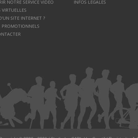
IR NOTRE SERVICE VIDEO
INFOS LEGALES
 VIRTUELLES
D'UN SITE INTERNET ?
Avocat à Strasbourg CELINE F
S PROMOTIONNELS
Avocat à Strasbourg - CELINE 
ONTACTER
Domaines de droit
Le cabinet d'Avocat à Strasbour
CELINE FUCHS