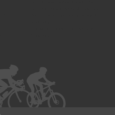
Droit du travail - Avocat à Strasbourg
Droit des contrats - Avocat à Strasbourg
UCHS
Recouvrement des créances - Avocat à
FUCHS -
Strasbourg
Postulation et substitution - Avocat à
g -
Strasbourg