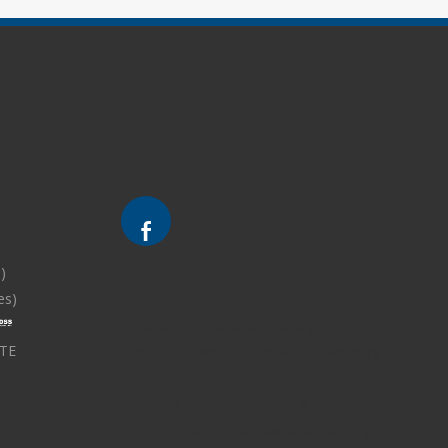
)
es)
Divorce - Avocat à Strasbourg
TE
Droit de la famille - Avocat à Strasbourg
Droit pénal - Avocat à Strasbourg
Droit des victimes - Avocat à Strasbourg
Droit immobilier - Avocat à Strasbourg