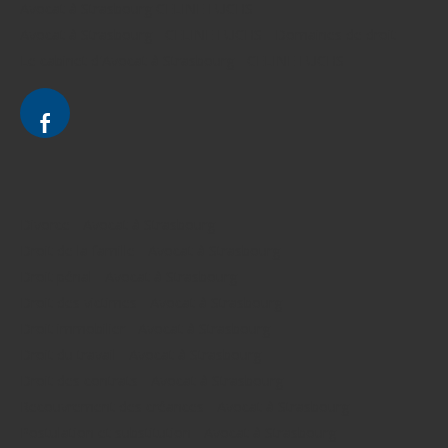
Avocat à Strasbourg CELINE FUCHS
Avocat à Strasbourg - CELINE FUCHS - Domaines de droit
Le cabinet d'Avocat à Strasbourg - CELINE FUCHS
Divorce - Avocat à Strasbourg
Droit de la famille - Avocat à Strasbourg
Droit pénal - Avocat à Strasbourg
Droit des victimes - Avocat à Strasbourg
Droit immobilier - Avocat à Strasbourg
Droit du travail - Avocat à Strasbourg
Droit des contrats - Avocat à Strasbourg
Recouvrement des créances - Avocat à Strasbourg
Postulation et substitution - Avocat à Strasbourg