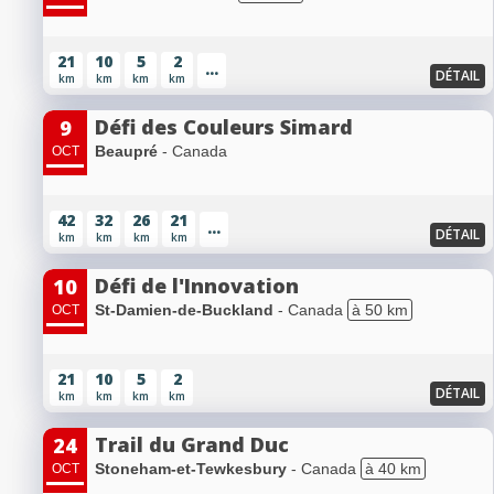
21
10
5
2
...
DÉTAIL
km
km
km
km
Défi des Couleurs Simard
9
Beaupré
- Canada
OCT
42
32
26
21
...
DÉTAIL
km
km
km
km
Défi de l'Innovation
10
St-Damien-de-Buckland
- Canada
à 50 km
OCT
21
10
5
2
DÉTAIL
km
km
km
km
Trail du Grand Duc
24
Stoneham-et-Tewkesbury
- Canada
à 40 km
OCT