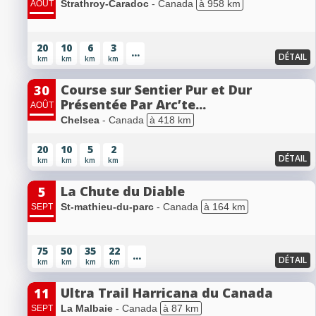
Strathroy-Caradoc
- Canada
à 958 km
AOÛT
20
10
6
3
...
DÉTAIL
km
km
km
km
Course sur Sentier Pur et Dur
30
Présentée Par Arc’te...
AOÛT
Chelsea
- Canada
à 418 km
20
10
5
2
DÉTAIL
km
km
km
km
La Chute du Diable
5
St-mathieu-du-parc
- Canada
à 164 km
SEPT
75
50
35
22
...
DÉTAIL
km
km
km
km
Ultra Trail Harricana du Canada
11
La Malbaie
- Canada
à 87 km
SEPT