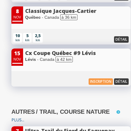
Classique Jacques-Cartier
8
Québec
- Canada
à 36 km
NOV
10
5
2,5
DÉTAIL
km
km
km
Cx Coupe Québec #9 Lévis
15
Lévis
- Canada
à 42 km
NOV
INSCRIPTION
DÉTAIL
AUTRES
/ TRAIL, COURSE NATURE
PLUS...
Ultra-Trail du Fjord du Saguenay