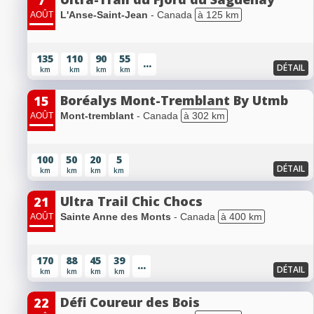
7
L'Anse-Saint-Jean
- Canada
à 125 km
AOÛT
135
110
90
55
...
DÉTAIL
km
km
km
km
Boréalys Mont-Tremblant By Utmb
15
Mont-tremblant
- Canada
à 302 km
AOÛT
100
50
20
5
DÉTAIL
km
km
km
km
Ultra Trail Chic Chocs
21
Sainte Anne des Monts
- Canada
à 400 km
AOÛT
170
88
45
39
...
DÉTAIL
km
km
km
km
Défi Coureur des Bois
22