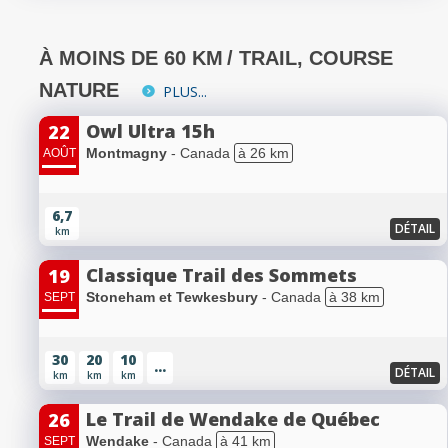
À MOINS DE 60 KM
/ TRAIL, COURSE
NATURE
PLUS...
Owl Ultra 15h
22
Montmagny
- Canada
à 26 km
AOÛT
6,7
DÉTAIL
km
Classique Trail des Sommets
19
Stoneham et Tewkesbury
- Canada
à 38 km
SEPT
30
20
10
...
DÉTAIL
km
km
km
Le Trail de Wendake de Québec
26
Wendake
- Canada
à 41 km
SEPT