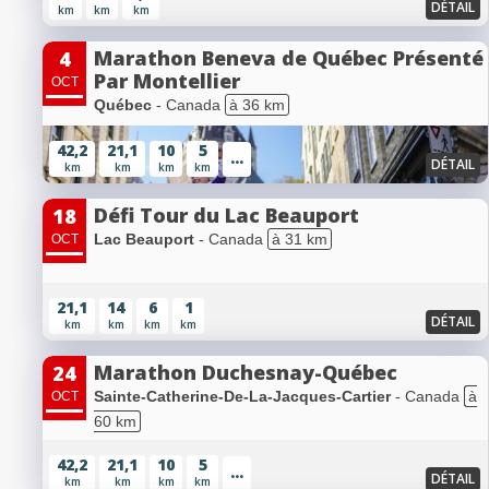
DÉTAIL
km
km
km
Marathon Beneva de Québec Présenté
4
Par Montellier
OCT
Québec
- Canada
à 36 km
42,2
21,1
10
5
...
DÉTAIL
km
km
km
km
Défi Tour du Lac Beauport
18
Lac Beauport
- Canada
à 31 km
OCT
21,1
14
6
1
DÉTAIL
km
km
km
km
Marathon Duchesnay-Québec
24
Sainte-Catherine-De-La-Jacques-Cartier
- Canada
à
OCT
60 km
42,2
21,1
10
5
...
DÉTAIL
km
km
km
km