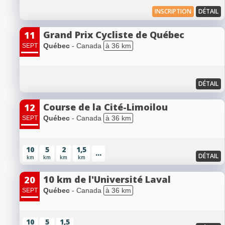
INSCRIPTION
DÉTAIL
Grand Prix Cycliste de Québec
11
Québec
- Canada
à 36 km
SEPT
DÉTAIL
Course de la Cité-Limoilou
12
Québec
- Canada
à 36 km
SEPT
10
5
2
1,5
...
DÉTAIL
km
km
km
km
10 km de l'Université Laval
20
Québec
- Canada
à 36 km
SEPT
10
5
1,5