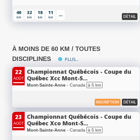
40
32
18
11
...
DÉTAIL
km
km
km
km
À MOINS DE 60 KM / TOUTES
DISCIPLINES
PLUS...
Championnat Québécois - Coupe du
22
Québec Xcc Mont-S...
AOÛT
Mont-Sainte-Anne
- Canada
à 5 km
INSCRIPTION
DÉTAIL
Championnat Québécois - Coupe du
23
Québec Xco Mont-S...
AOÛT
Mont-Sainte-Anne
- Canada
à 5 km