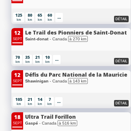
125
80
65
60
...
DÉTAIL
km
km
km
km
Le Trail des Pionniers de Saint-Donat
12
Saint-donat
- Canada
à 270 km
SEPT
70
35
21
10
...
DÉTAIL
km
km
km
km
Défis du Parc National de la Mauricie
12
Shawinigan
- Canada
à 143 km
SEPT
105
21
14
7
...
DÉTAIL
km
km
km
km
Ultra Trail Forillon
18
Gaspé
- Canada
à 516 km
SEPT