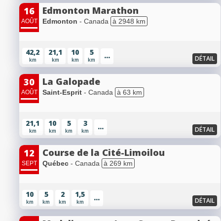
Edmonton Marathon
16
Edmonton
- Canada
à 2948 km
AOÛT
42,2
21,1
10
5
...
DÉTAIL
km
km
km
km
La Galopade
30
Saint-Esprit
- Canada
à 63 km
AOÛT
21,1
10
5
3
...
DÉTAIL
km
km
km
km
Course de la Cité-Limoilou
12
Québec
- Canada
à 269 km
SEPT
10
5
2
1,5
...
DÉTAIL
km
km
km
km