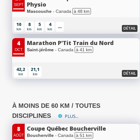
Physio
SEPT
Mascouche
- Canada
à 48 km
10
8
5
4
...
DÉTAIL
km
km
km
km
Marathon P'Tit Train du Nord
4
Saint-jérôme
- Canada
à 41 km
OCT
42,2
21,1
DÉTAIL
km
km
À MOINS DE 60 KM / TOUTES
DISCIPLINES
PLUS...
Coupe Québec Boucherville
8
Boucherville
- Canada
à 51 km
AOÛT