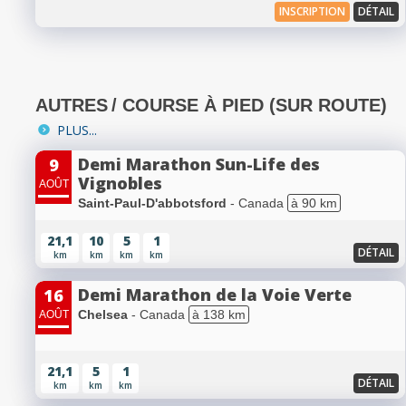
INSCRIPTION
DÉTAIL
AUTRES
/ COURSE À PIED (SUR ROUTE)
PLUS...
Demi Marathon Sun-Life des
9
Vignobles
AOÛT
Saint-Paul-D'abbotsford
- Canada
à 90 km
21,1
10
5
1
DÉTAIL
km
km
km
km
Demi Marathon de la Voie Verte
16
Chelsea
- Canada
à 138 km
AOÛT
21,1
5
1
DÉTAIL
km
km
km