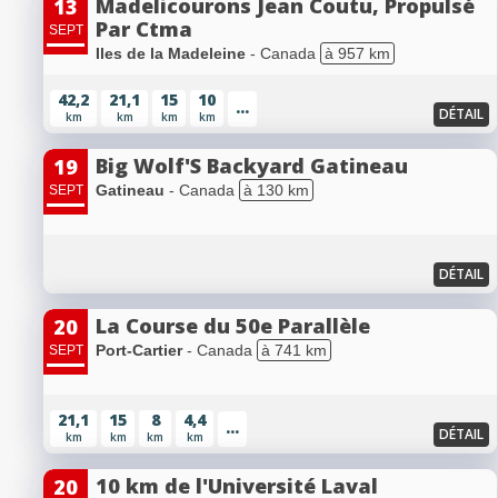
Madelicourons Jean Coutu, Propulsé
13
Par Ctma
SEPT
Iles de la Madeleine
- Canada
à 957 km
42,2
21,1
15
10
...
DÉTAIL
km
km
km
km
Big Wolf'S Backyard Gatineau
19
Gatineau
- Canada
à 130 km
SEPT
DÉTAIL
La Course du 50e Parallèle
20
Port-Cartier
- Canada
à 741 km
SEPT
21,1
15
8
4,4
...
DÉTAIL
km
km
km
km
10 km de l'Université Laval
20