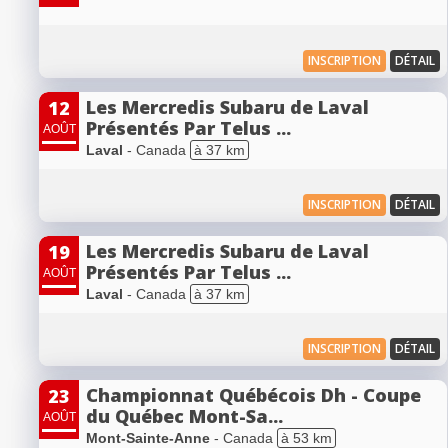
INSCRIPTION
DÉTAIL
Les Mercredis Subaru de Laval
12
Présentés Par Telus ...
AOÛT
Laval
- Canada
à 37 km
INSCRIPTION
DÉTAIL
Les Mercredis Subaru de Laval
19
Présentés Par Telus ...
AOÛT
Laval
- Canada
à 37 km
INSCRIPTION
DÉTAIL
Championnat Québécois Dh - Coupe
23
du Québec Mont-Sa...
AOÛT
Mont-Sainte-Anne
- Canada
à 53 km