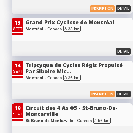
INSCRIPTION
DÉTAIL
Grand Prix Cycliste de Montréal
13
Montréal
- Canada
à 38 km
SEPT
DÉTAIL
Triptyque de Cycles Régis Propulsé
14
Par Siboire Mic...
SEPT
Montreal
- Canada
à 36 km
INSCRIPTION
DÉTAIL
Circuit des 4 As #5 - St-Bruno-De-
19
Montarville
SEPT
St Bruno de Montarville
- Canada
à 56 km