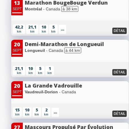
Marathon BougeBouge Verdun
13
Montréal
- Canada
à 38 km
SEPT
42,2
21,1
10
5
...
DÉTAIL
km
km
km
km
Demi-Marathon de Longueuil
20
Longueuil
- Canada
à 44 km
SEPT
21,1
10
5
1
DÉTAIL
km
km
km
km
La Grande Vadrouille
20
Vaudreuil-Dorion
- Canada
SEPT
15
10
5
2
...
DÉTAIL
km
km
km
km
Mascours Propulsé Par Évolution
27