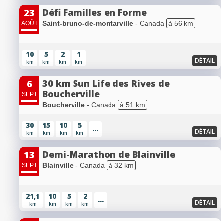
Défi Familles en Forme
23
Saint-bruno-de-montarville
- Canada
à 56 km
AOÛT
10
5
2
1
DÉTAIL
km
km
km
km
30 km Sun Life des Rives de
6
Boucherville
SEPT
Boucherville
- Canada
à 51 km
30
15
10
5
...
DÉTAIL
km
km
km
km
Demi-Marathon de Blainville
13
Blainville
- Canada
à 32 km
SEPT
21,1
10
5
2
...
DÉTAIL
km
km
km
km