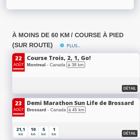
À MOINS DE 60 KM
/ COURSE À PIED
(SUR ROUTE)
PLUS...
Course Trois, 2, 1, Go!
22
Montreal
- Canada
à 38 km
AOÛT
DÉTAIL
Demi Marathon Sun Life de Brossard
23
Brossard
- Canada
à 45 km
AOÛT
21,1
10
5
1
DÉTAIL
km
km
km
km