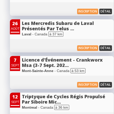
INSCRIPTION
DÉTAIL
Les Mercredis Subaru de Laval
26
Présentés Par Telus ...
AOÛT
Laval
- Canada
à 37 km
INSCRIPTION
DÉTAIL
Licence d'Événement - Crankworx
7
Msa (3-7 Sept. 202...
SEPT
Mont-Sainte-Anne
- Canada
à 53 km
INSCRIPTION
DÉTAIL
Triptyque de Cycles Régis Propulsé
12
Par Siboire Mic...
SEPT
Montreal
- Canada
à 36 km