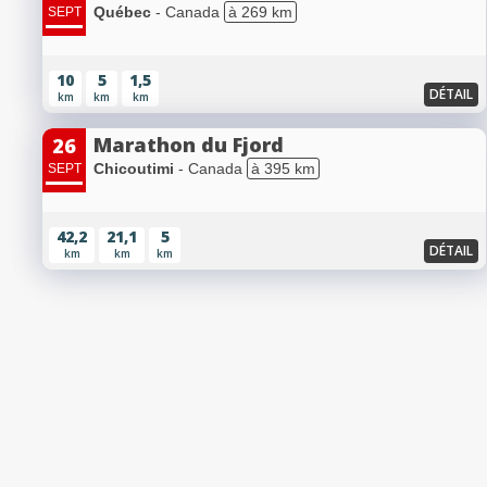
Québec
- Canada
à 269 km
SEPT
10
5
1,5
DÉTAIL
km
km
km
Marathon du Fjord
26
Chicoutimi
- Canada
à 395 km
SEPT
42,2
21,1
5
DÉTAIL
km
km
km