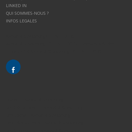
LINKED IN
QUI SOMMES-NOUS ?
INFOS LEGALES
Avocat à Strasbourg CELINE FUCHS
Avocat à Strasbourg - CELINE FUCHS - Domaines de droit
Le cabinet d'Avocat à Strasbourg - CELINE FUCHS
Divorce - Avocat à Strasbourg
Droit de la famille - Avocat à Strasbourg
Droit pénal - Avocat à Strasbourg
Droit des victimes - Avocat à Strasbourg
Droit immobilier - Avocat à Strasbourg