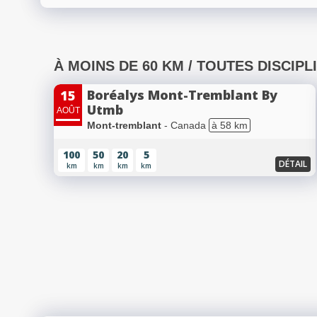
À MOINS DE 60 KM / TOUTES DISCIPL
Boréalys Mont-Tremblant By
15
Utmb
AOÛT
Mont-tremblant
- Canada
à 58 km
100
50
20
5
DÉTAIL
km
km
km
km