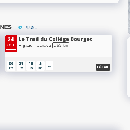
INES
PLUS...
Le Trail du Collège Bourget
24
Rigaud
- Canada
à 53 km
OCT
30
21
10
5
...
DÉTAIL
km
km
km
km