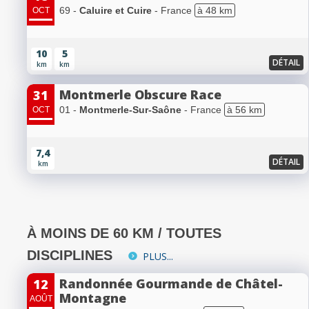
69 -
Caluire et Cuire
- France
à 48 km
OCT
10
5
DÉTAIL
km
km
Montmerle Obscure Race
31
01 -
Montmerle-Sur-Saône
- France
à 56 km
OCT
7,4
DÉTAIL
km
À MOINS DE 60 KM / TOUTES
DISCIPLINES
PLUS...
Randonnée Gourmande de Châtel-
12
Montagne
AOÛT