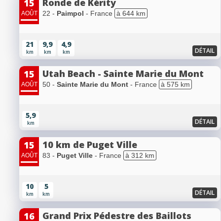
Ronde de Kérity
15
22 -
Paimpol
- France
à 644 km
AOÛT
21
9,9
4,9
DÉTAIL
km
km
km
Utah Beach - Sainte Marie du Mont
15
50 -
Sainte Marie du Mont
- France
à 575 km
AOÛT
5,9
DÉTAIL
km
10 km de Puget Ville
15
83 -
Puget Ville
- France
à 312 km
AOÛT
10
5
DÉTAIL
km
km
Grand Prix Pédestre des Baillots
16