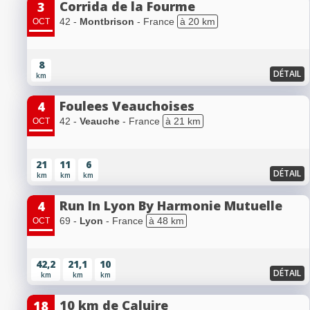
Corrida de la Fourme
3
42 -
Montbrison
- France
à 20 km
OCT
8
DÉTAIL
km
Foulees Veauchoises
4
42 -
Veauche
- France
à 21 km
OCT
21
11
6
DÉTAIL
km
km
km
Run In Lyon By Harmonie Mutuelle
4
69 -
Lyon
- France
à 48 km
OCT
42,2
21,1
10
DÉTAIL
km
km
km
10 km de Caluire
18