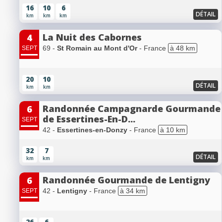
16
10
6
DÉTAIL
km
km
km
La Nuit des Cabornes
4
69 -
St Romain au Mont d'Or
- France
à 48 km
SEPT
20
10
DÉTAIL
km
km
Randonnée Campagnarde Gourmande
6
de Essertines-En-D...
SEPT
42 -
Essertines-en-Donzy
- France
à 10 km
32
7
DÉTAIL
km
km
Randonnée Gourmande de Lentigny
6
42 -
Lentigny
- France
à 34 km
SEPT
26
6