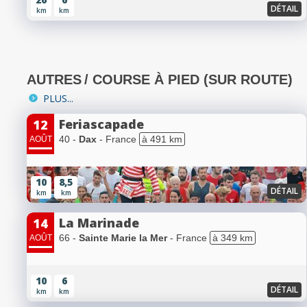
DÉTAIL
km
km
AUTRES
/ COURSE À PIED (SUR ROUTE)
PLUS...
Feriascapade
12
40 -
Dax
- France
à 491 km
AOÛT
10
8,5
DÉTAIL
km
km
La Marinade
14
66 -
Sainte Marie la Mer
- France
à 349 km
AOÛT
10
6
DÉTAIL
km
km