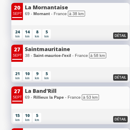
La Mornantaise
20
69 -
Mornant
- France
à 38 km
SEPT
24
14
8
5
DÉTAIL
km
km
km
km
Saintmauritaine
27
38 -
Saint-maurice-l'exil
- France
à 58 km
SEPT
21
10
9
5
DÉTAIL
km
km
km
km
La Band'Rill
27
69 -
Rillieux la Pape
- France
à 53 km
SEPT
15
10
5
DÉTAIL
km
km
km