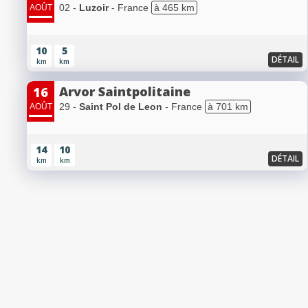
02 -
Luzoir
- France
à 465 km
AOÛT
10
5
DÉTAIL
km
km
Arvor Saintpolitaine
16
29 -
Saint Pol de Leon
- France
à 701 km
AOÛT
14
10
DÉTAIL
km
km