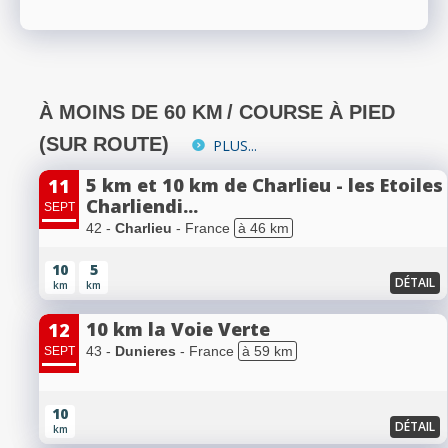
À MOINS DE 60 KM
/ COURSE À PIED
(SUR ROUTE)
PLUS...
5 km et 10 km de Charlieu - les Etoiles
11
Charliendi...
SEPT
42 -
Charlieu
- France
à 46 km
10
5
DÉTAIL
km
km
10 km la Voie Verte
12
43 -
Dunieres
- France
à 59 km
SEPT
10
DÉTAIL
km