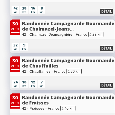
42
28
16
8
DÉTAIL
km
km
km
km
Randonnée Campagnarde Gourmande
30
de Chalmazel-Jeans...
AOÛT
42 -
Chalmazel-Jeansagnière
- France
à 29 km
32
9
DÉTAIL
km
km
Randonnée Campagnarde Gourmande
30
de Chauffailles
AOÛT
42 -
Chauffailles
- France
à 30 km
24
18
12
7
DÉTAIL
km
km
km
km
Randonnée Campagnarde Gourmande
30
de Fraisses
AOÛT
42 -
Fraisses
- France
à 40 km