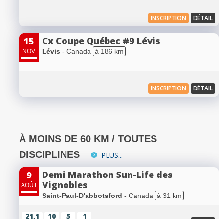
INSCRIPTION
DÉTAIL
Cx Coupe Québec #9 Lévis
15
Lévis
- Canada
à 186 km
NOV
INSCRIPTION
DÉTAIL
À MOINS DE 60 KM / TOUTES
DISCIPLINES
PLUS...
Demi Marathon Sun-Life des
9
Vignobles
AOÛT
Saint-Paul-D'abbotsford
- Canada
à 31 km
21,1
10
5
1