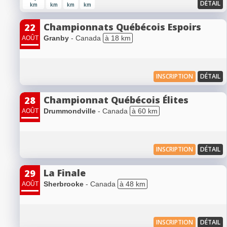
DÉTAIL
km
km
km
km
Championnats Québécois Espoirs
22
Granby
- Canada
à 18 km
AOÛT
INSCRIPTION
DÉTAIL
Championnat Québécois Élites
28
Drummondville
- Canada
à 60 km
AOÛT
INSCRIPTION
DÉTAIL
La Finale
29
Sherbrooke
- Canada
à 48 km
AOÛT
INSCRIPTION
DÉTAIL