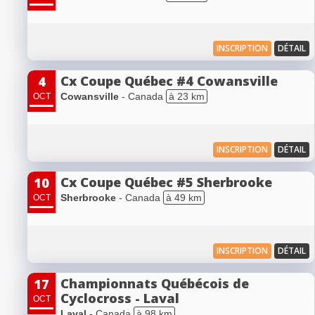
INSCRIPTION
DÉTAIL
Cx Coupe Québec #4 Cowansville
4
Cowansville
- Canada
à 23 km
OCT
INSCRIPTION
DÉTAIL
Cx Coupe Québec #5 Sherbrooke
10
Sherbrooke
- Canada
à 49 km
OCT
INSCRIPTION
DÉTAIL
Championnats Québécois de
17
Cyclocross - Laval
OCT
Laval
- Canada
à 98 km