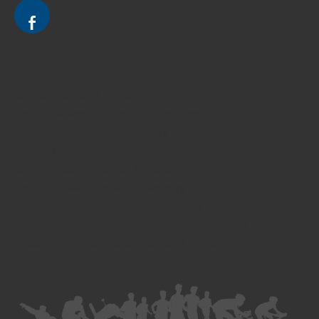
Divorce - Avocat à Strasbourg
Droit de la famille - Avocat à Strasbourg
Droit pénal - Avocat à Strasbourg
Droit des victimes - Avocat à Strasbourg
Droit immobilier - Avocat à Strasbourg
Droit du travail - Avocat à Strasbourg
Droit des contrats - Avocat à Strasbourg
Recouvrement des créances - Avocat à Strasbourg
Postulation et substitution - Avocat à Strasbourg