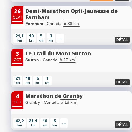
Demi-Marathon Opti-Jeunesse de
26
Farnham
SEPT
Farnham
- Canada
à 36 km
21,1
10
5
3
...
DÉTAIL
km
km
km
km
Le Trail du Mont Sutton
3
Sutton
- Canada
à 27 km
OCT
21
10
5
1
DÉTAIL
km
km
km
km
Marathon de Granby
4
Granby
- Canada
à 18 km
OCT
42,2
21,1
10
5
...
DÉTAIL
km
km
km
km