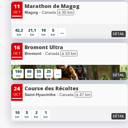
Marathon de Magog
11
Magog
- Canada
à 30 km
OCT
42,2
21,1
10
5
...
DÉTAIL
km
km
km
km
Bromont Ultra
16
Bromont
- Canada
à 10 km
OCT
160
80
55
25
...
DÉTAIL
km
km
km
km
Course des Récoltes
24
Saint-Hyacinthe
- Canada
à 47 km
OCT
10
5
2
1
DÉTAIL
km
km
km
km