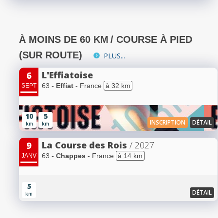
À MOINS DE 60 KM
/ COURSE À PIED
(SUR ROUTE)
PLUS...
L'Effiatoise
6
63 -
Effiat
- France
à 32 km
SEPT
10
5
INSCRIPTION
DÉTAIL
km
km
La Course des Rois
/ 2027
9
63 -
Chappes
- France
à 14 km
JANV
5
DÉTAIL
km