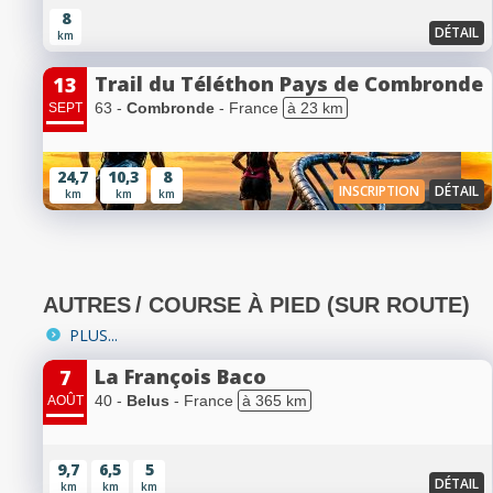
8
DÉTAIL
km
Trail du Téléthon Pays de Combronde
13
63 -
Combronde
- France
à 23 km
SEPT
24,7
10,3
8
INSCRIPTION
DÉTAIL
km
km
km
AUTRES
/ COURSE À PIED (SUR ROUTE)
PLUS...
La François Baco
7
40 -
Belus
- France
à 365 km
AOÛT
9,7
6,5
5
DÉTAIL
km
km
km