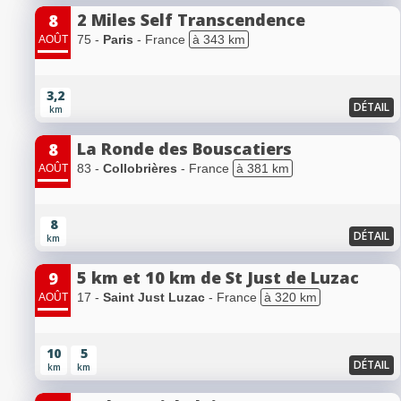
2 Miles Self Transcendence
8
75 -
Paris
- France
à 343 km
AOÛT
3,2
DÉTAIL
km
La Ronde des Bouscatiers
8
83 -
Collobrières
- France
à 381 km
AOÛT
8
DÉTAIL
km
5 km et 10 km de St Just de Luzac
9
17 -
Saint Just Luzac
- France
à 320 km
AOÛT
10
5
DÉTAIL
km
km