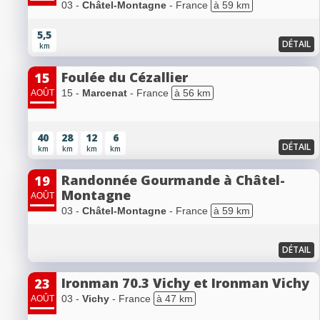
03 -
Châtel-Montagne
- France
à 59 km
5,5
DÉTAIL
km
Foulée du Cézallier
15
15 -
Marcenat
- France
à 56 km
AOÛT
40
28
12
6
DÉTAIL
km
km
km
km
Randonnée Gourmande à Châtel-
19
Montagne
AOÛT
03 -
Châtel-Montagne
- France
à 59 km
DÉTAIL
Ironman 70.3 Vichy et Ironman Vichy
23
03 -
Vichy
- France
à 47 km
AOÛT