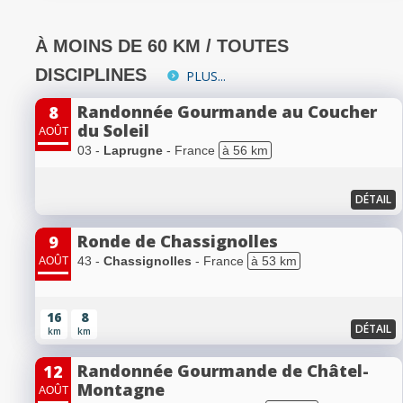
À MOINS DE 60 KM / TOUTES
DISCIPLINES
PLUS...
Randonnée Gourmande au Coucher
8
du Soleil
AOÛT
03 -
Laprugne
- France
à 56 km
DÉTAIL
Ronde de Chassignolles
9
43 -
Chassignolles
- France
à 53 km
AOÛT
16
8
DÉTAIL
km
km
Randonnée Gourmande de Châtel-
12
Montagne
AOÛT