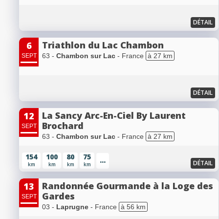
DÉTAIL
Triathlon du Lac Chambon
6
63 -
Chambon sur Lac
- France
à 27 km
SEPT
DÉTAIL
La Sancy Arc-En-Ciel By Laurent
12
Brochard
SEPT
63 -
Chambon sur Lac
- France
à 27 km
154
100
80
75
...
DÉTAIL
km
km
km
km
Randonnée Gourmande à la Loge des
13
Gardes
SEPT
03 -
Laprugne
- France
à 56 km