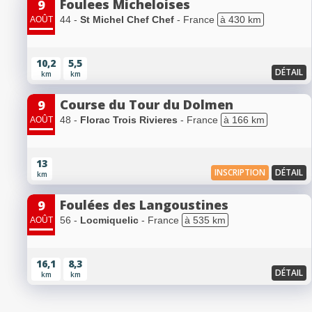
Foulees Micheloises
9
44 -
St Michel Chef Chef
- France
à 430 km
AOÛT
10,2
5,5
DÉTAIL
km
km
Course du Tour du Dolmen
9
48 -
Florac Trois Rivieres
- France
à 166 km
AOÛT
13
INSCRIPTION
DÉTAIL
km
Foulées des Langoustines
9
56 -
Locmiquelic
- France
à 535 km
AOÛT
16,1
8,3
DÉTAIL
km
km