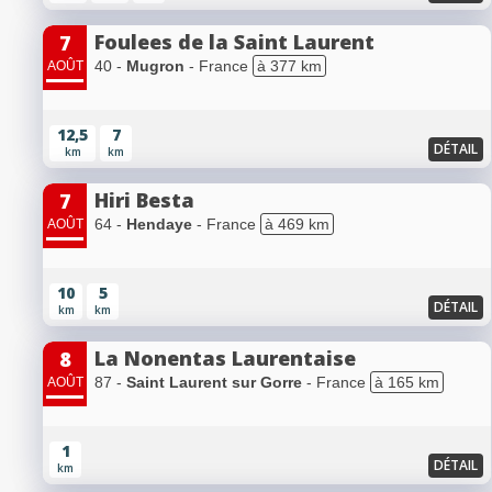
Foulees de la Saint Laurent
7
40 -
Mugron
- France
à 377 km
AOÛT
12,5
7
DÉTAIL
km
km
Hiri Besta
7
64 -
Hendaye
- France
à 469 km
AOÛT
10
5
DÉTAIL
km
km
La Nonentas Laurentaise
8
87 -
Saint Laurent sur Gorre
- France
à 165 km
AOÛT
1
DÉTAIL
km