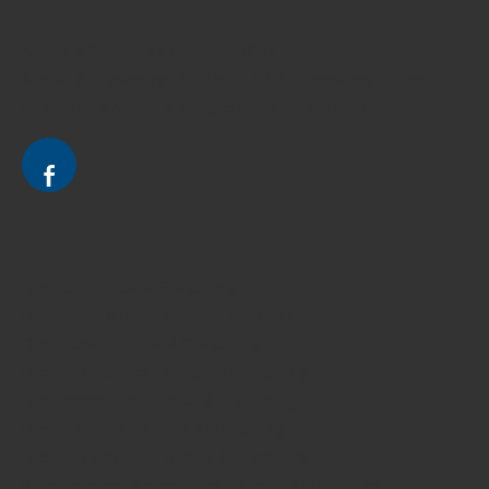
Avocat à Strasbourg CELINE FUCHS
Avocat à Strasbourg - CELINE FUCHS - Domaines de droit
Le cabinet d'Avocat à Strasbourg - CELINE FUCHS
Divorce - Avocat à Strasbourg
Droit de la famille - Avocat à Strasbourg
Droit pénal - Avocat à Strasbourg
Droit des victimes - Avocat à Strasbourg
Droit immobilier - Avocat à Strasbourg
Droit du travail - Avocat à Strasbourg
Droit des contrats - Avocat à Strasbourg
Recouvrement des créances - Avocat à Strasbourg