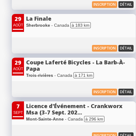
INSCRIPTION
DÉTAIL
La Finale
29
Sherbrooke
- Canada
à 183 km
AOÛT
INSCRIPTION
DÉTAIL
Coupe Laferté Bicycles - La Barb-À-
29
Papa
AOÛT
Trois-rivières
- Canada
à 171 km
INSCRIPTION
DÉTAIL
Licence d'Événement - Crankworx
7
Msa (3-7 Sept. 202...
SEPT
Mont-Sainte-Anne
- Canada
à 296 km
INSCRIPTION
DÉTAIL