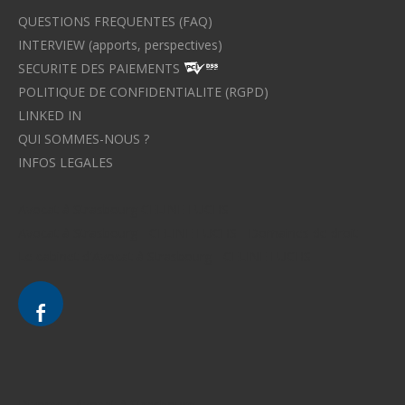
QUESTIONS FREQUENTES (FAQ)
INTERVIEW (apports, perspectives)
SECURITE DES PAIEMENTS
POLITIQUE DE CONFIDENTIALITE (RGPD)
LINKED IN
QUI SOMMES-NOUS ?
INFOS LEGALES
Avocat à Strasbourg CELINE FUCHS
Avocat à Strasbourg - CELINE FUCHS - Domaines de droit
Le cabinet d'Avocat à Strasbourg - CELINE FUCHS
Divorce - Avocat à Strasbourg