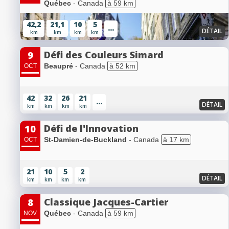
Québec
- Canada
à 59 km
42,2
21,1
10
5
...
DÉTAIL
km
km
km
km
Défi des Couleurs Simard
9
Beaupré
- Canada
à 52 km
OCT
42
32
26
21
...
DÉTAIL
km
km
km
km
Défi de l'Innovation
10
St-Damien-de-Buckland
- Canada
à 17 km
OCT
21
10
5
2
DÉTAIL
km
km
km
km
Classique Jacques-Cartier
8
Québec
- Canada
à 59 km
NOV