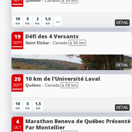
Québec
- Canada
à 59 km
SEPT
10
5
2
1,5
...
DÉTAIL
km
km
km
km
Défi des 4 Versants
19
Saint Elzéar
- Canada
à 56 km
SEPT
DÉTAIL
10 km de l'Université Laval
20
Québec
- Canada
à 59 km
SEPT
10
5
1,5
DÉTAIL
km
km
km
Marathon Beneva de Québec Présenté
4
Par Montellier
OCT