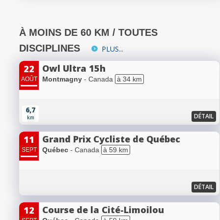
À MOINS DE 60 KM / TOUTES
DISCIPLINES
PLUS...
Owl Ultra 15h
22
Montmagny
- Canada
à 34 km
AOÛT
6,7
DÉTAIL
km
Grand Prix Cycliste de Québec
11
Québec
- Canada
à 59 km
SEPT
DÉTAIL
Course de la Cité-Limoilou
12