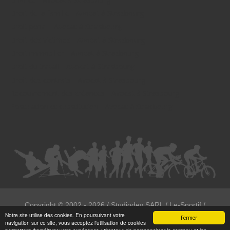
Droit de la famille - Avocat à Strasbourg
Droit pénal - Avocat à Strasbourg
Droit des victimes - Avocat à Strasbourg
Droit immobilier - Avocat à Strasbourg
Droit du travail - Avocat à Strasbourg
Droit des contrats - Avocat à Strasbourg
Recouvrement des créances - Avocat à Strasbourg
Postulation et substitution - Avocat à Strasbourg
Copyright ©
2002 - 2026
/ Studiodev SARL / Le-Sportif /
Notre site utilise des cookies. En poursuivant votre
Registration4all
Fermer
navigation sur ce site, vous acceptez l'utilisation de cookies
Tous droits réservées.