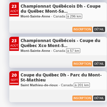
Championnat Québécois Dh - Coupe
23
du Québec Mont-Sa...
AOÛT
Mont-Sainte-Anne
- Canada
à 296 km
INSCRIPTION
DÉTAIL
Championnat Québécois - Coupe du
23
Québec Xco Mont-S...
AOÛT
Mont-Sainte-Anne
- Canada
à 57 km
INSCRIPTION
DÉTAIL
Coupe du Québec Dh - Parc du Mont-
20
St-Mathieu
SEPT
Saint Mathieu-de-rioux
- Canada
à 201 km
INSCRIPTION
DÉTAIL