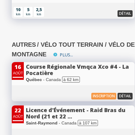
10
5
2,5
DÉTAIL
km
km
km
AUTRES
/ VÉLO TOUT TERRAIN / VÉLO DE
MONTAGNE
PLUS...
Course Régionale Vmqca Xco #4 - La
16
Pocatière
AOÛT
Québec
- Canada
à 62 km
INSCRIPTION
DÉTAIL
Licence d'Événement - Raid Bras du
22
Nord (21 et 22 ...
AOÛT
Saint-Raymond
- Canada
à 107 km