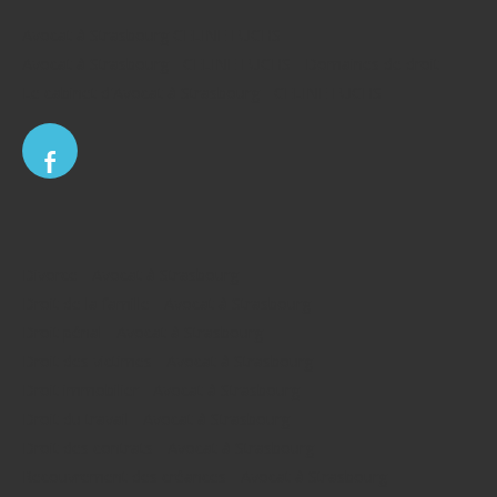
Avocat à Strasbourg CELINE FUCHS
Avocat à Strasbourg - CELINE FUCHS - Domaines de droit
Le cabinet d'Avocat à Strasbourg - CELINE FUCHS
Divorce - Avocat à Strasbourg
Droit de la famille - Avocat à Strasbourg
Droit pénal - Avocat à Strasbourg
Droit des victimes - Avocat à Strasbourg
Droit immobilier - Avocat à Strasbourg
Droit du travail - Avocat à Strasbourg
Droit des contrats - Avocat à Strasbourg
Recouvrement des créances - Avocat à Strasbourg