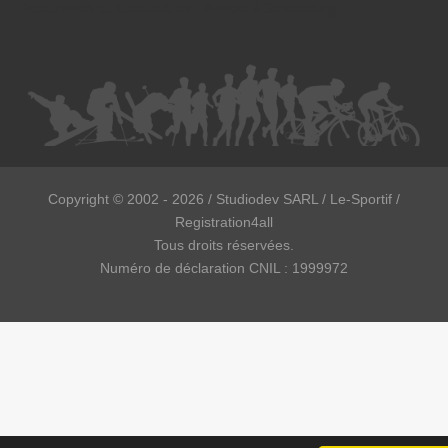
Postulation et substitution - Avocat à Strasbourg
Copyright ©
2002 - 2026
/ Studiodev SARL / Le-Sportif /
Registration4all
Tous droits réservées.
Numéro de déclaration CNIL : 1999972