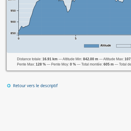
950
900
850
0
5
Altitude
Distance totale:
16.91 km
Altitude Min:
842.00 m
Altitude Max:
107
Pente Max:
128 %
Pente Moy:
0 %
Total montée:
605 m
Total d
Retour vers le descriptif