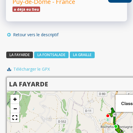
Puy-de-Dôme - France
a déjà eu lieu
RÉSULTATS
Retour vers le descriptif
PHOTOS/VIDÉOS
LA FAYARDE
LA FONTSALADE
LA GRAILLE
BLOG
Télécharger le GPX
LA FAYARDE
ORGANISATEURS
+
Class
−
PLUS...