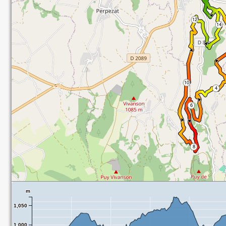
m
1,050
1,000