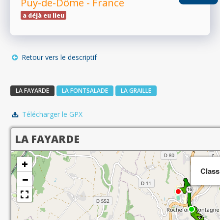
Puy-de-Dôme - France
a déjà eu lieu
RÉSULTATS
Retour vers le descriptif
PHOTOS/VIDÉOS
LA FAYARDE
LA FONTSALADE
LA GRAILLE
BLOG
Télécharger le GPX
LA FAYARDE
ORGANISATEURS
+
Class
−
PLUS...