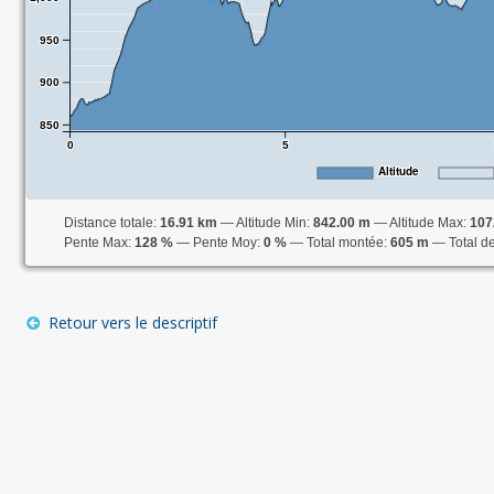
950
900
850
0
5
Altitude
Distance totale:
16.91 km
Altitude Min:
842.00 m
Altitude Max:
107
Pente Max:
128 %
Pente Moy:
0 %
Total montée:
605 m
Total d
Retour vers le descriptif