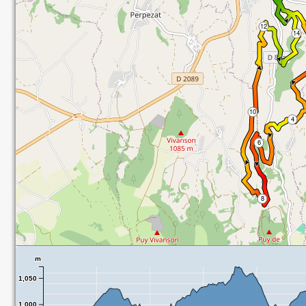
m
1,050
1,000