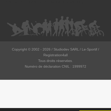
Postulation et substitution - Avocat à Strasbourg
Copyright ©
2002 - 2026
/ Studiodev SARL / Le-Sportif /
Registration4all
Tous droits réservées.
Numéro de déclaration CNIL : 1999972