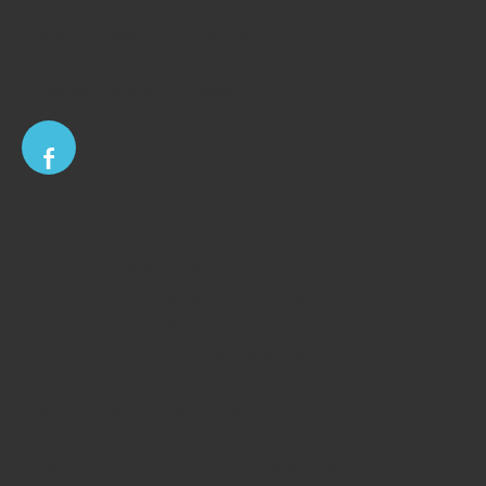
Avocat à Strasbourg CELINE FUCHS
Avocat à Strasbourg - CELINE FUCHS - Domaines de droit
Le cabinet d'Avocat à Strasbourg - CELINE FUCHS
Divorce - Avocat à Strasbourg
Droit de la famille - Avocat à Strasbourg
Droit pénal - Avocat à Strasbourg
Droit des victimes - Avocat à Strasbourg
Droit immobilier - Avocat à Strasbourg
Droit du travail - Avocat à Strasbourg
Droit des contrats - Avocat à Strasbourg
Recouvrement des créances - Avocat à Strasbourg