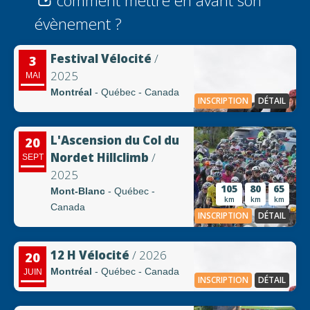
comment mettre en avant son
évènement ?
Festival Vélocité
/
3
2025
MAI
Montréal
- Québec - Canada
INSCRIPTION
DÉTAIL
L'Ascension du Col du
20
Nordet Hillclimb
/
SEPT
2025
105
80
65
Mont-Blanc
- Québec -
km
km
km
Canada
INSCRIPTION
DÉTAIL
12 H Vélocité
/ 2026
20
Montréal
- Québec - Canada
JUIN
INSCRIPTION
DÉTAIL