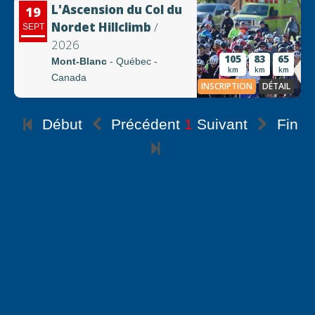
L'Ascension du Col du
19
Nordet Hillclimb
/
SEPT
2026
105
83
65
Mont-Blanc
- Québec -
km
km
km
Canada
INSCRIPTION
DÉTAIL
Début
Précédent
1
Suivant
Fin