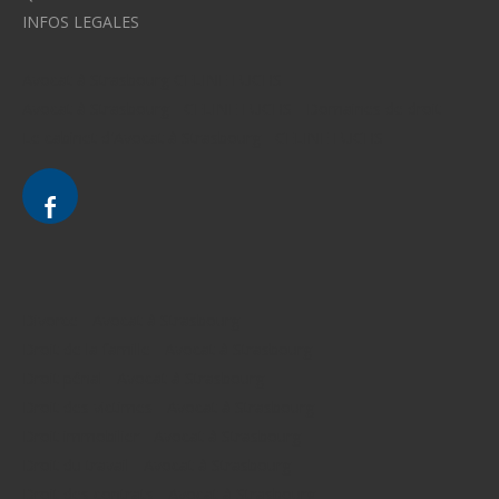
INFOS LEGALES
Avocat à Strasbourg CELINE FUCHS
Avocat à Strasbourg - CELINE FUCHS - Domaines de droit
Le cabinet d'Avocat à Strasbourg - CELINE FUCHS
Divorce - Avocat à Strasbourg
Droit de la famille - Avocat à Strasbourg
Droit pénal - Avocat à Strasbourg
Droit des victimes - Avocat à Strasbourg
Droit immobilier - Avocat à Strasbourg
Droit du travail - Avocat à Strasbourg
Droit des contrats - Avocat à Strasbourg