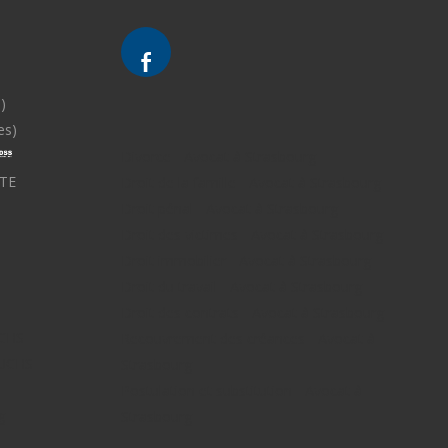
)
es)
Divorce - Avocat à Strasbourg
TE
Droit de la famille - Avocat à Strasbourg
Droit pénal - Avocat à Strasbourg
Droit des victimes - Avocat à Strasbourg
Droit immobilier - Avocat à Strasbourg
Droit du travail - Avocat à Strasbourg
Droit des contrats - Avocat à Strasbourg
UCHS
Recouvrement des créances - Avocat à
FUCHS -
Strasbourg
Postulation et substitution - Avocat à
g -
Strasbourg