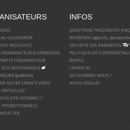
ANISATEURS
INFOS
VICES
QUESTIONS FREQUENTES (FAQ
 AU CALENDRIER
INTERVIEW (apports, perspectiv
 VOS RESULTATS
SECURITE DES PAIEMENTS
ORGANISATEUR (CONNEXION)
POLITIQUE DE CONFIDENTIALI
OMPTE ORGANISATEUR
(RGPD)
 ECO-RESPONSABLE
LINKED IN
UER (publicité)
QUI SOMMES-NOUS ?
IR NOTRE SERVICE VIDEO
INFOS LEGALES
 VIRTUELLES
D'UN SITE INTERNET ?
Avocat à Strasbourg CELINE F
S PROMOTIONNELS
Avocat à Strasbourg - CELINE 
ONTACTER
Domaines de droit
Le cabinet d'Avocat à Strasbour
CELINE FUCHS