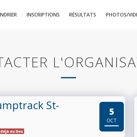
NDRIER
INSCRIPTIONS
RÉSULTATS
PHOTOS/VID
ACTER L'ORGANIS
umptrack St-
5
OCT
 déjà eu lieu