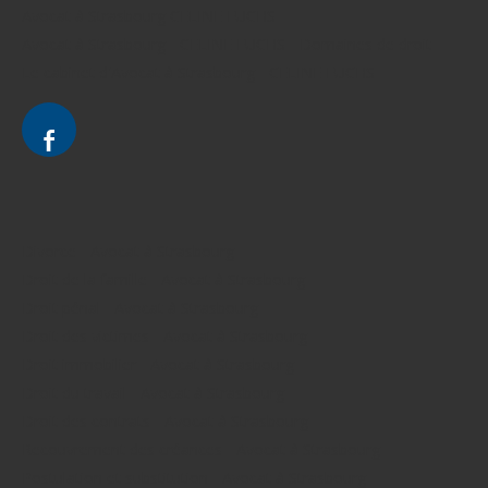
Avocat à Strasbourg CELINE FUCHS
Avocat à Strasbourg - CELINE FUCHS - Domaines de droit
Le cabinet d'Avocat à Strasbourg - CELINE FUCHS
Divorce - Avocat à Strasbourg
Droit de la famille - Avocat à Strasbourg
Droit pénal - Avocat à Strasbourg
Droit des victimes - Avocat à Strasbourg
Droit immobilier - Avocat à Strasbourg
Droit du travail - Avocat à Strasbourg
Droit des contrats - Avocat à Strasbourg
Recouvrement des créances - Avocat à Strasbourg
Postulation et substitution - Avocat à Strasbourg