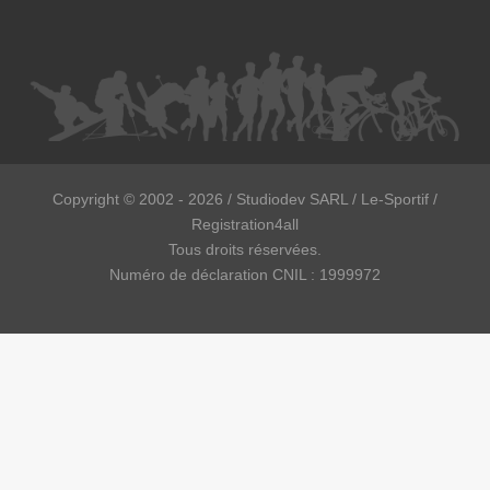
Copyright ©
2002 - 2026
/ Studiodev SARL / Le-Sportif /
Registration4all
Tous droits réservées.
Numéro de déclaration CNIL : 1999972