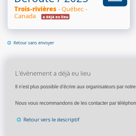
Trois-rivières
- Québec -
RÉSULTATS
Canada
a déjà eu lieu
PHOTOS/VIDÉOS
Retour sans envoyer
BLOG
L'évènement a déjà eu lieu
Il n'est plus possible d'écrire aux organisateurs par notre 
ORGANISATEURS
Nous vous recommandons de les contacter par téléphone,
PLUS...
Retour vers le descriptif