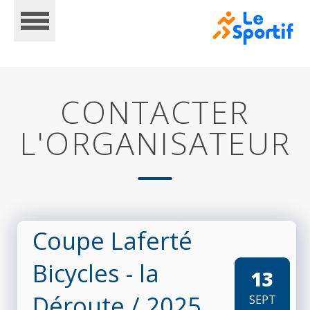
CONTACTER
L'ORGANISATEUR
ACCUEIL
CALENDRIER
Coupe Laferté
Bicycles - la
13
INSCRIPTIONS
Déroute
/ 2025
SEPT