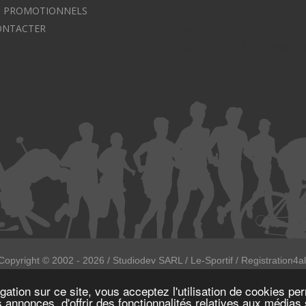
S PROMOTIONNELS
Avocat à Strasbourg - CELINE 
ONTACTER
Domaines de droit
Le cabinet d'Avocat à Strasbour
CELINE FUCHS
Copyright ©
2002 - 2026
/ Studiodev SARL / Le-Sportif / Registration4al
Tous droits réservées.
gation sur ce site, vous acceptez l'utilisation de cookies pe
Numéro de déclaration CNIL : 1999972
s annonces, d'offrir des fonctionnalités relatives aux médias 