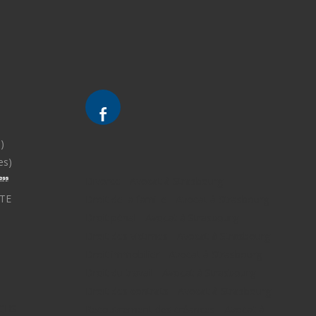
)
es)
Divorce - Avocat à Strasbourg
TE
Droit de la famille - Avocat à Strasbourg
Droit pénal - Avocat à Strasbourg
Droit des victimes - Avocat à Strasbourg
Droit immobilier - Avocat à Strasbourg
Droit du travail - Avocat à Strasbourg
Droit des contrats - Avocat à Strasbourg
UCHS
Recouvrement des créances - Avocat à