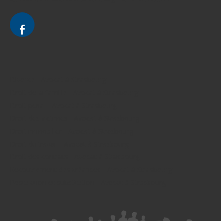
Divorce - Avocat à Strasbourg
Droit de la famille - Avocat à Strasbourg
Droit pénal - Avocat à Strasbourg
Droit des victimes - Avocat à Strasbourg
Droit immobilier - Avocat à Strasbourg
Droit du travail - Avocat à Strasbourg
Droit des contrats - Avocat à Strasbourg
Recouvrement des créances - Avocat à Strasbourg
Postulation et substitution - Avocat à Strasbourg