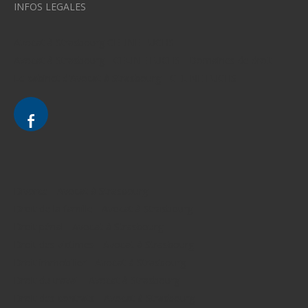
INFOS LEGALES
Avocat à Strasbourg CELINE FUCHS
Avocat à Strasbourg - CELINE FUCHS - Domaines de droit
Le cabinet d'Avocat à Strasbourg - CELINE FUCHS
Divorce - Avocat à Strasbourg
Droit de la famille - Avocat à Strasbourg
Droit pénal - Avocat à Strasbourg
Droit des victimes - Avocat à Strasbourg
Droit immobilier - Avocat à Strasbourg
Droit du travail - Avocat à Strasbourg
Droit des contrats - Avocat à Strasbourg