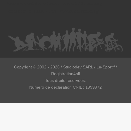
Recouvrement des créances - Avocat à Strasbourg
Postulation et substitution - Avocat à Strasbourg
Copyright ©
2002 - 2026
/ Studiodev SARL / Le-Sportif /
Registration4all
Tous droits réservées.
Numéro de déclaration CNIL : 1999972