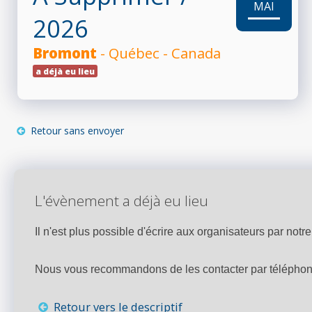
MAI
2026
RÉSULTATS
Bromont
- Québec - Canada
a déjà eu lieu
PHOTOS/VIDÉOS
Retour sans envoyer
BLOG
L'évènement a déjà eu lieu
ORGANISATEURS
Il n'est plus possible d'écrire aux organisateurs par notre 
PLUS...
Nous vous recommandons de les contacter par téléphone,
Retour vers le descriptif