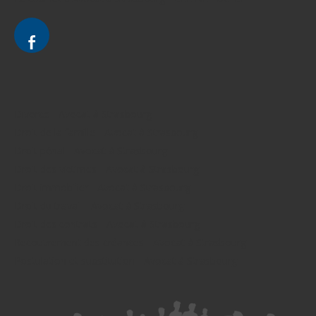
Divorce - Avocat à Strasbourg
Droit de la famille - Avocat à Strasbourg
Droit pénal - Avocat à Strasbourg
Droit des victimes - Avocat à Strasbourg
Droit immobilier - Avocat à Strasbourg
Droit du travail - Avocat à Strasbourg
Droit des contrats - Avocat à Strasbourg
Recouvrement des créances - Avocat à Strasbourg
Postulation et substitution - Avocat à Strasbourg