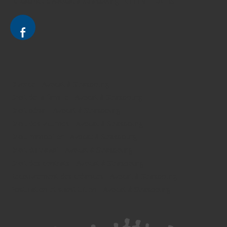
Le cabinet d'Avocat à Strasbourg - CELINE FUCHS
Divorce - Avocat à Strasbourg
Droit de la famille - Avocat à Strasbourg
Droit pénal - Avocat à Strasbourg
Droit des victimes - Avocat à Strasbourg
Droit immobilier - Avocat à Strasbourg
Droit du travail - Avocat à Strasbourg
Droit des contrats - Avocat à Strasbourg
Recouvrement des créances - Avocat à Strasbourg
Postulation et substitution - Avocat à Strasbourg