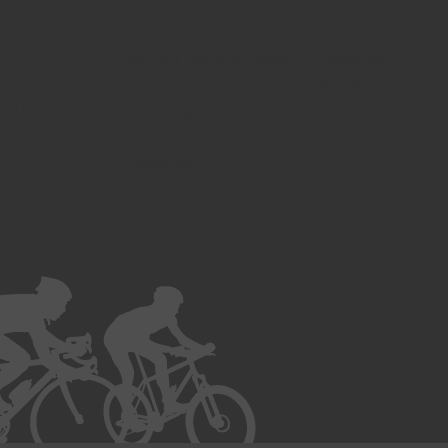
Droit immobilier - Avocat à Strasbourg
Droit du travail - Avocat à Strasbourg
Droit des contrats - Avocat à Strasbourg
UCHS
Recouvrement des créances - Avocat à
FUCHS -
Strasbourg
Postulation et substitution - Avocat à
g -
Strasbourg