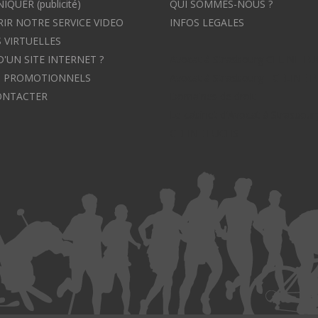
UER (publicité)
QUI SOMMES-NOUS ?
IR NOTRE SERVICE VIDEO
INFOS LEGALES
 VIRTUELLES
D'UN SITE INTERNET ?
Avocat à Strasbourg CELINE F
S PROMOTIONNELS
Avocat à Strasbourg - CELINE 
ONTACTER
Domaines de droit
Le cabinet d'Avocat à Strasbour
CELINE FUCHS