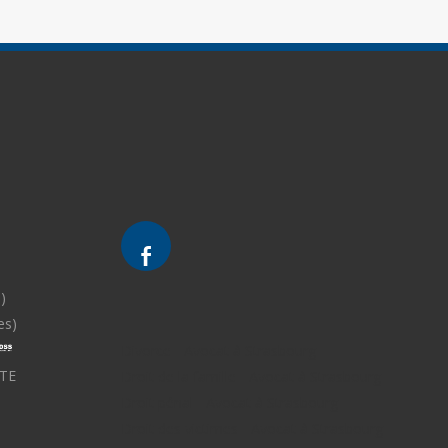
)
es)
Divorce - Avocat à Strasbourg
TE
Droit de la famille - Avocat à Strasbourg
Droit pénal - Avocat à Strasbourg
Droit des victimes - Avocat à Strasbourg