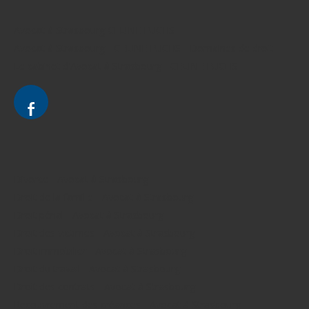
Avocat à Strasbourg CELINE FUCHS
Avocat à Strasbourg - CELINE FUCHS - Domaines de droit
Le cabinet d'Avocat à Strasbourg - CELINE FUCHS
Divorce - Avocat à Strasbourg
Droit de la famille - Avocat à Strasbourg
Droit pénal - Avocat à Strasbourg
Droit des victimes - Avocat à Strasbourg
Droit immobilier - Avocat à Strasbourg
Droit du travail - Avocat à Strasbourg
Droit des contrats - Avocat à Strasbourg
Recouvrement des créances - Avocat à Strasbourg