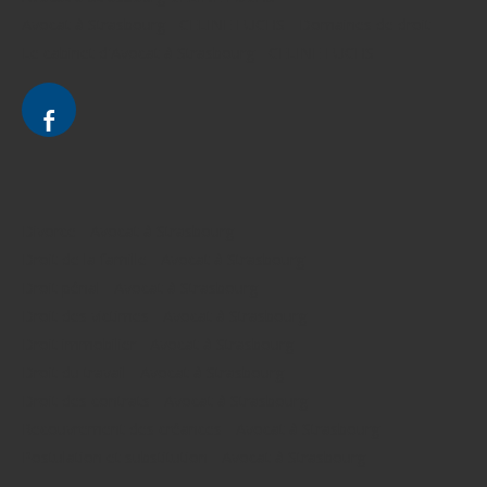
Avocat à Strasbourg - CELINE FUCHS - Domaines de droit
Le cabinet d'Avocat à Strasbourg - CELINE FUCHS
Divorce - Avocat à Strasbourg
Droit de la famille - Avocat à Strasbourg
Droit pénal - Avocat à Strasbourg
Droit des victimes - Avocat à Strasbourg
Droit immobilier - Avocat à Strasbourg
Droit du travail - Avocat à Strasbourg
Droit des contrats - Avocat à Strasbourg
Recouvrement des créances - Avocat à Strasbourg
Postulation et substitution - Avocat à Strasbourg