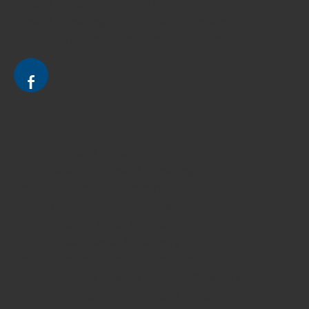
Avocat à Strasbourg CELINE FUCHS
Avocat à Strasbourg - CELINE FUCHS - Domaines de droit
Le cabinet d'Avocat à Strasbourg - CELINE FUCHS
Divorce - Avocat à Strasbourg
Droit de la famille - Avocat à Strasbourg
Droit pénal - Avocat à Strasbourg
Droit des victimes - Avocat à Strasbourg
Droit immobilier - Avocat à Strasbourg
Droit du travail - Avocat à Strasbourg
Droit des contrats - Avocat à Strasbourg
Recouvrement des créances - Avocat à Strasbourg
Postulation et substitution - Avocat à Strasbourg