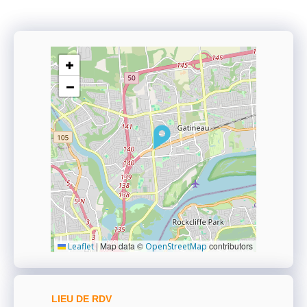
+
−
|
Map data ©
contributors
Leaflet
OpenStreetMap
LIEU DE RDV