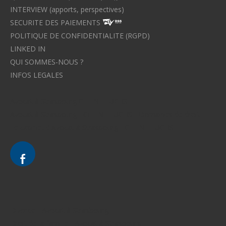
INTERVIEW (apports, perspectives)
SECURITE DES PAIEMENTS
POLITIQUE DE CONFIDENTIALITE (RGPD)
LINKED IN
QUI SOMMES-NOUS ?
INFOS LEGALES
Avocat à Strasbourg CELINE FUCHS
Avocat à Strasbourg - CELINE FUCHS - Domaines de droit
Le cabinet d'Avocat à Strasbourg - CELINE FUCHS
Divorce - Avocat à Strasbourg
Droit de la famille - Avocat à Strasbourg