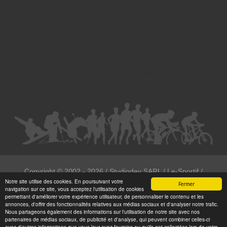
Droit des victimes - Avocat à Strasbourg
Droit immobilier - Avocat à Strasbourg
Droit du travail - Avocat à Strasbourg
Droit des contrats - Avocat à Strasbourg
Recouvrement des créances - Avocat à Strasbourg
Postulation et substitution - Avocat à Strasbourg
Copyright ©
2002 - 2026
/ Studiodev SARL / Le-Sportif /
Notre site utilise des cookies. En poursuivant votre
Registration4all
Fermer
navigation sur ce site, vous acceptez l'utilisation de cookies
Tous droits réservées.
permettant d'améliorer votre expérience utilisateur, de personnaliser le contenu et les
annonces, d'offrir des fonctionnalités relatives aux médias sociaux et d'analyser notre trafic.
Numéro de déclaration CNIL : 1999972
Nous partageons également des informations sur l'utilisation de notre site avec nos
partenaires de médias sociaux, de publicité et d'analyse, qui peuvent combiner celles-ci
avec d'autres informations que vous leur avez fournies ou qu'ils ont collectées lors de votre