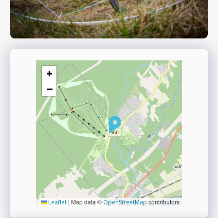
+
−
|
Map data ©
contributors
Leaflet
OpenStreetMap