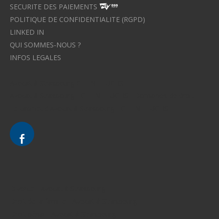
SECURITE DES PAIEMENTS
POLITIQUE DE CONFIDENTIALITE (RGPD)
LINKED IN
QUI SOMMES-NOUS ?
INFOS LEGALES
Avocat à Strasbourg CELINE FUCHS
Avocat à Strasbourg - CELINE FUCHS - Domaines de droit
Le cabinet d'Avocat à Strasbourg - CELINE FUCHS
Divorce - Avocat à Strasbourg
Droit de la famille - Avocat à Strasbourg
Droit pénal - Avocat à Strasbourg