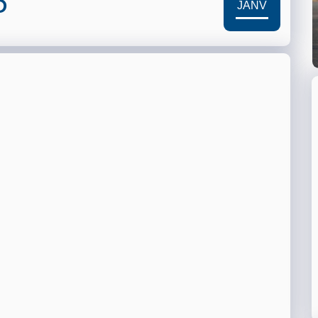
5
JANV