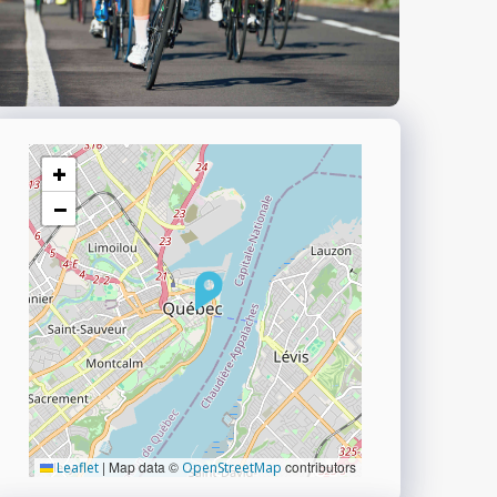
+
−
|
Map data ©
contributors
Leaflet
OpenStreetMap