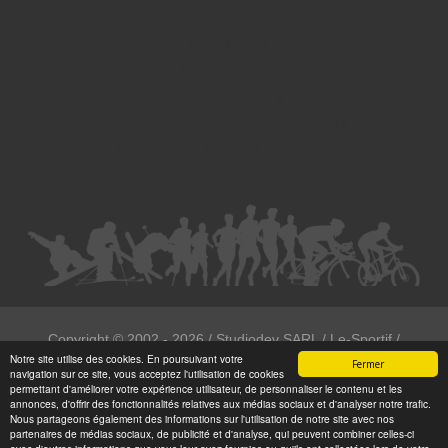
Droit des victimes - Avocat à Strasbourg
Droit immobilier - Avocat à Strasbourg
Droit du travail - Avocat à Strasbourg
Droit des contrats - Avocat à Strasbourg
Recouvrement des créances - Avocat à Strasbourg
Postulation et substitution - Avocat à Strasbourg
Copyright ©
2002 - 2026
/ Studiodev SARL / Le-Sportif /
Notre site utilise des cookies. En poursuivant votre
Registration4all
Fermer
navigation sur ce site, vous acceptez l'utilisation de cookies
Tous droits réservées.
permettant d'améliorer votre expérience utilisateur, de personnaliser le contenu et les
annonces, d'offrir des fonctionnalités relatives aux médias sociaux et d'analyser notre trafic.
Numéro de déclaration CNIL : 1999972
Nous partageons également des informations sur l'utilisation de notre site avec nos
partenaires de médias sociaux, de publicité et d'analyse, qui peuvent combiner celles-ci