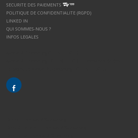
SECURITE DES PAIEMENTS
POLITIQUE DE CONFIDENTIALITE (RGPD)
LINKED IN
QUI SOMMES-NOUS ?
INFOS LEGALES
Avocat à Strasbourg CELINE FUCHS
Avocat à Strasbourg - CELINE FUCHS - Domaines de droit
Le cabinet d'Avocat à Strasbourg - CELINE FUCHS
Divorce - Avocat à Strasbourg
Droit de la famille - Avocat à Strasbourg
Droit pénal - Avocat à Strasbourg