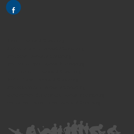
Divorce - Avocat à Strasbourg
Droit de la famille - Avocat à Strasbourg
Droit pénal - Avocat à Strasbourg
Droit des victimes - Avocat à Strasbourg
Droit immobilier - Avocat à Strasbourg
Droit du travail - Avocat à Strasbourg
Droit des contrats - Avocat à Strasbourg
Recouvrement des créances - Avocat à Strasbourg
Postulation et substitution - Avocat à Strasbourg