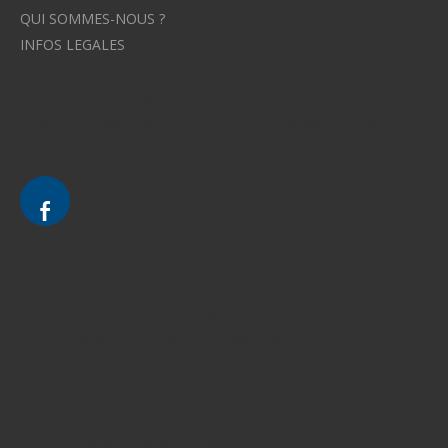
QUI SOMMES-NOUS ?
INFOS LEGALES
Avocat à Strasbourg CELINE FUCHS
Avocat à Strasbourg - CELINE FUCHS - Domaines de droit
Le cabinet d'Avocat à Strasbourg - CELINE FUCHS
Divorce - Avocat à Strasbourg
Droit de la famille - Avocat à Strasbourg
Droit pénal - Avocat à Strasbourg
Droit des victimes - Avocat à Strasbourg
Droit immobilier - Avocat à Strasbourg
Droit du travail - Avocat à Strasbourg