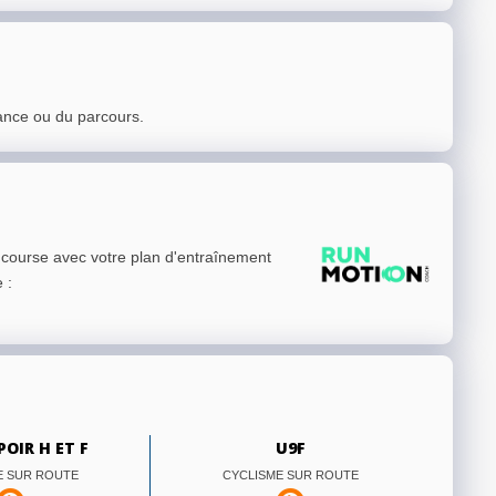
ance ou du parcours.
e course avec votre plan d'entraînement
e
:
POIR H ET F
U9F
E SUR ROUTE
CYCLISME SUR ROUTE