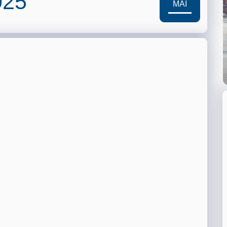
025
MAI